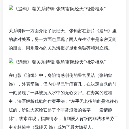
关系特辑一方面介绍了阮经天、张钧甯在新片《追缉》里
的敌对关系，另一方面也展现了两人在生活中是亲密无间
的朋友。同步发布的关系海报尽显角色破碎和对立感。
在电影《追缉》中，身陷情感创伤的警官吴洁（张钧甯
饰），外表坚强，但内心早已千疮百孔，在决定自杀的前
一刻发现了一具被沉入水中的无心女尸。在办案的过程
中，法医解析残酷的作案手法：“左手无名指的血是流往心
脏的，所以大家给它起了个非常浪漫的名字——爱情静
脉”，线索浮现，指向情杀，遭到爱人背叛的非法移民劳工
中介林佑生（阮经天 饰）成为了最大嫌疑人。