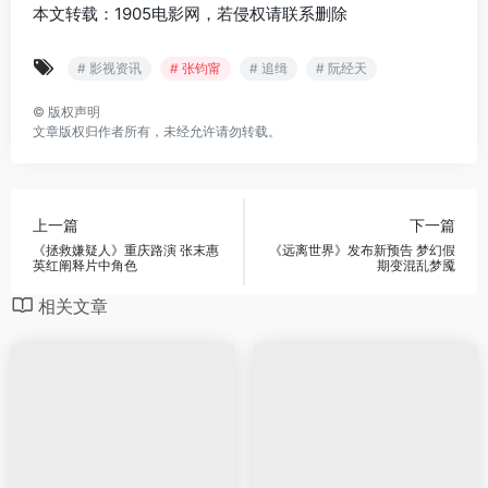
本文转载：1905电影网，若侵权请联系删除
# 影视资讯
# 张钧甯
# 追缉
# 阮经天
©
版权声明
文章版权归作者所有，未经允许请勿转载。
上一篇
下一篇
《拯救嫌疑人》重庆路演 张末惠
《远离世界》发布新预告 梦幻假
英红阐释片中角色
期变混乱梦魇
相关文章