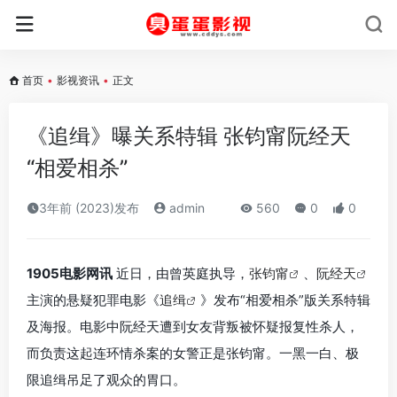
首页
•
影视资讯
•
正文
《追缉》曝关系特辑 张钧甯阮经天
“相爱相杀”
3年前 (2023)发布
admin
560
0
0
1905电影网讯
近日，由曾英庭执导，
张钧甯
、
阮经天
主演的悬疑犯罪电影《
追缉
》发布“相爱相杀”版关系特辑
及海报。电影中阮经天遭到女友背叛被怀疑报复性杀人，
而负责这起连环情杀案的女警正是张钧甯。一黑一白、极
限追缉吊足了观众的胃口。