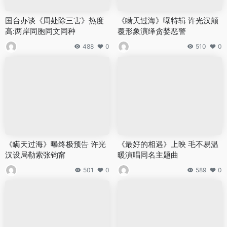
国台办谈《周处除三害》热度
《瞒天过海》曝特辑 许光汉颠
高:两岸同胞同文同种
覆形象演绎贪婪恶警
488
0
510
0
《瞒天过海》曝终极预告 许光
《最好的相遇》上映 毛不易温
汉设局勒索张钧甯
暖演唱同名主题曲
501
0
589
0