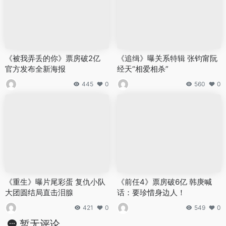
《被我弄丢的你》票房破2亿
《追缉》曝关系特辑 张钧甯阮
官方发布全新海报
经天“相爱相杀”
445
0
560
0
《重生》曝片尾彩蛋 复仇小队
《前任4》票房破6亿 韩庚喊
大团圆结局直击泪腺
话：要珍惜身边人！
421
0
549
0
暂无评论