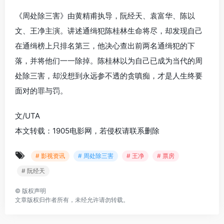
《周处除三害》由黄精甫执导，阮经天、袁富华、陈以
文、王净主演。讲述通缉犯陈桂林生命将尽，却发现自己
在通缉榜上只排名第三，他决心查出前两名通缉犯的下
落，并将他们一一除掉。陈桂林以为自己已成为当代的周
处除三害，却没想到永远参不透的贪嗔痴，才是人生终要
面对的罪与罚。
文/UTA
本文转载：1905电影网，若侵权请联系删除
# 影视资讯
# 周处除三害
# 王净
# 票房
# 阮经天
©
版权声明
文章版权归作者所有，未经允许请勿转载。