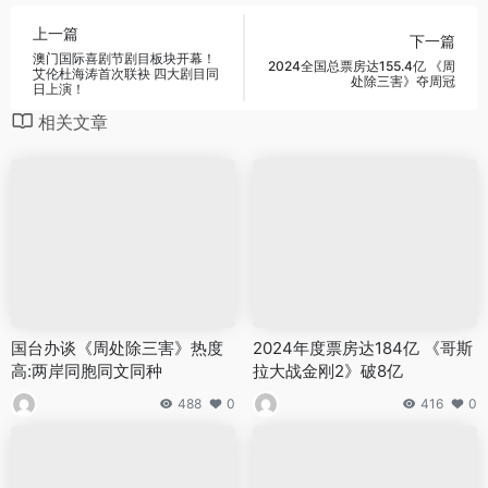
上一篇
下一篇
澳门国际喜剧节剧目板块开幕！
2024全国总票房达155.4亿 《周
艾伦杜海涛首次联袂 四大剧目同
处除三害》夺周冠
日上演！
相关文章
国台办谈《周处除三害》热度
2024年度票房达184亿 《哥斯
高:两岸同胞同文同种
拉大战金刚2》破8亿
488
0
416
0