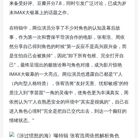
来备受好评、豆瓣开分7.8，同时引发广泛讨论，已成为岁
末IMAX大银幕上的话题之作。
在特辑中，两位演员分享了不少对角色的认知及幕后故
事，作为第一次和曹保平导演合作的电影，张宥浩、周依
然分享自己得到角色的时候“第一反应不是高兴跟兴奋，而
是生怕自己会被换掉”，因此“卸下所有包袱、完全打开自
己”，最终呈现出的极致诠释与角色对撞，成为影片惊艳
IMAX大银幕的一大亮点。两位演员也透露自己都是“I”人
（内向型人格特质），张宥浩将“友好无害、忧郁敏感”的特
质注入到“李苗苗”一角的灵魂中，使角色更为丰满真实，周
依然认为“I”人在熟悉安全的环境中“其实是很疯的”，自己在
进入角色心境时“完全是把自己交代出去，到达一个癫狂的
情绪状态。”