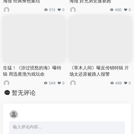
海报 经典角色集结
海报 好兄弟竞速赛跑
513
0
460
0
生猛！《涉过愤怒的海》曝特
《草木人间》曝反传销特辑 片
辑 周迅黄渤为戏玩命
场太还原被路人报警
549
0
469
0
暂无评论