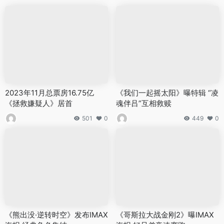
2023年11月总票房16.75亿
《我们一起摇太阳》曝特辑 “凌
《拯救嫌疑人》居首
魂伴吕”互相救赎
501
0
449
0
《熊出没·逆转时空》发布IMAX
《哥斯拉大战金刚2》曝IMAX