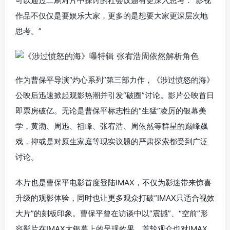
可以通过二刷对片中探讨的社会议题有更深入思考：“影视
作品不仅仅是要娱乐大家，更多的是想要大家更深层次地
思考。”
作为曹保平导演“灼心系列”第三部力作，《涉过愤怒的海》
公映后迅速掀起观影热潮并引发“破圈”讨论。影片公映首日
即票房破亿。无论是曹保平标志性的“生猛”凌厉的银幕美
学，黄渤、周迅、祖峰、张宥浩、周依然等群星的巅峰飙
戏，抑或是对原生家庭等现实议题的严肃探索都受到广泛
讨论。
本片也是曹保平电影首度登陆IMAX，不仅为影迷带来惊喜
升级的观影体验，同时也让更多观众打破“IMAX只适合视效
大片”的刻板印象。曹保平曾在访谈中以“震撼”、“空前”形
容影片在IMAX大银幕上的呈现效果，首轮观众也对IMAX