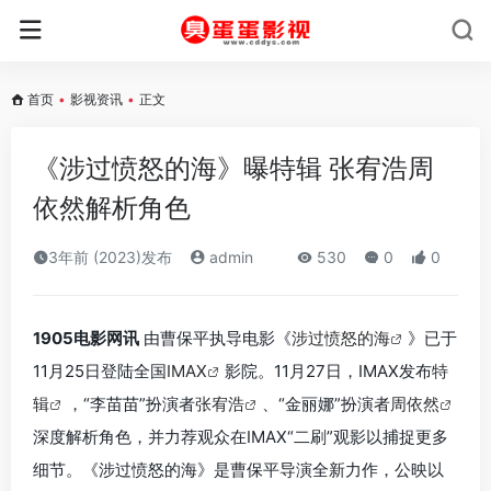
首页
•
影视资讯
•
正文
《涉过愤怒的海》曝特辑 张宥浩周
依然解析角色
3年前 (2023)发布
admin
530
0
0
1905电影网讯
由曹保平执导电影《
涉过愤怒的海
》已于
11月25日登陆全国
IMAX
影院。11月27日，IMAX发布
特
辑
，“李苗苗”扮演者
张宥浩
、“金丽娜”扮演者
周依然
深度解析角色，并力荐观众在IMAX“二刷”观影以捕捉更多
细节。《涉过愤怒的海》是曹保平导演全新力作，公映以