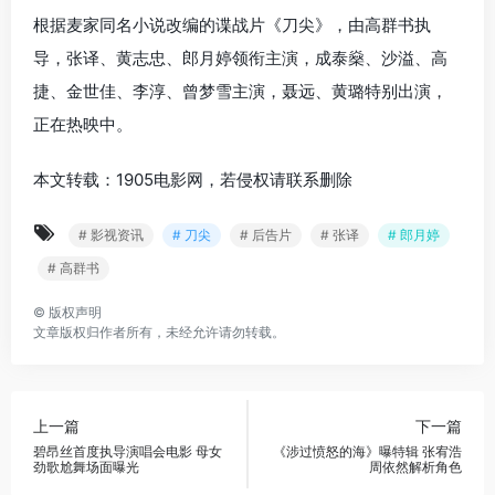
根据麦家同名小说改编的谍战片《刀尖》，由高群书执
导，张译、黄志忠、郎月婷领衔主演，成泰燊、沙溢、高
捷、金世佳、李淳、曾梦雪主演，聂远、黄璐特别出演，
正在热映中。
本文转载：1905电影网，若侵权请联系删除
# 影视资讯
# 刀尖
# 后告片
# 张译
# 郎月婷
# 高群书
©
版权声明
文章版权归作者所有，未经允许请勿转载。
上一篇
下一篇
碧昂丝首度执导演唱会电影 母女
《涉过愤怒的海》曝特辑 张宥浩
劲歌尬舞场面曝光
周依然解析角色