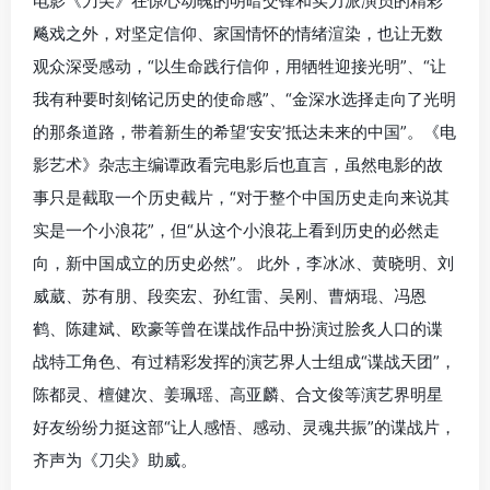
电影《刀尖》在惊心动魄的明暗交锋和实力派演员的精彩
飚戏之外，对坚定信仰、家国情怀的情绪渲染，也让无数
观众深受感动，“以生命践行信仰，用牺牲迎接光明”、“让
我有种要时刻铭记历史的使命感”、“金深水选择走向了光明
的那条道路，带着新生的希望‘安安’抵达未来的中国”。《电
影艺术》杂志主编谭政看完电影后也直言，虽然电影的故
事只是截取一个历史截片，“对于整个中国历史走向来说其
实是一个小浪花”，但“从这个小浪花上看到历史的必然走
向，新中国成立的历史必然”。 此外，李冰冰、黄晓明、刘
威葳、苏有朋、段奕宏、孙红雷、吴刚、曹炳琨、冯恩
鹤、陈建斌、欧豪等曾在谍战作品中扮演过脍炙人口的谍
战特工角色、有过精彩发挥的演艺界人士组成“谍战天团”，
陈都灵、檀健次、姜珮瑶、高亚麟、合文俊等演艺界明星
好友纷纷力挺这部“让人感悟、感动、灵魂共振”的谍战片，
齐声为《刀尖》助威。