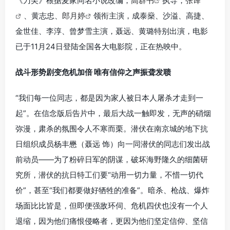
《刀尖》根据麦家同名小说改编，
高群书
执导，
张译
、黄志忠、
郎月婷
领衔主演，成泰燊、沙溢、高捷、
金世佳、李淳、曾梦雪主演，聂远、黄璐特别出演，电影
已于11月24日登陆全国各大电影院，正在热映中。
战斗形势剧变危机加倍 唯有信仰之声振聋发聩
“我们每一位同志，都是因为家人被日本人屠杀才走到一
起”。在信念版后告片中，最后大战一触即发，无声的硝烟
弥漫，肃杀的氛围令人不寒而栗。潜伏在南京城的地下抗
日组织成员杨丰懋（聂远 饰）向一同潜伏的同志们发出战
前动员——为了粉碎日军的阴谋，破坏海野隆久的细菌研
究所，潜伏的抗日特工们要“动用一切力量，不惜一切代
价”，甚至“我们都要做好牺牲的准备”。暗杀、枪战、爆炸
场面比比皆是，但即便强敌环伺、危机四伏也没有一个人
退缩，因为他们痛恨侵略者，更因为他们坚定信仰、坚信