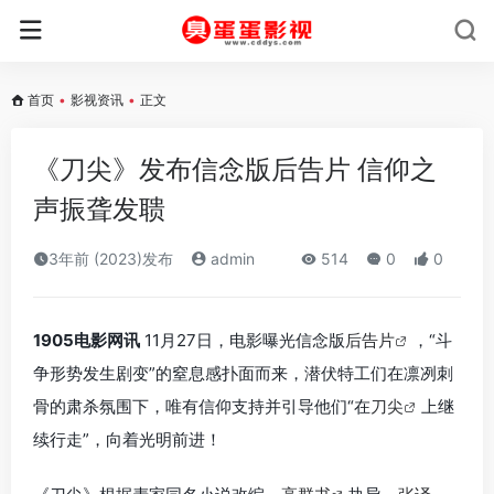
首页
•
影视资讯
•
正文
《刀尖》发布信念版后告片 信仰之
声振聋发聩
3年前 (2023)发布
admin
514
0
0
1905电影网讯
11月27日，电影曝光信念版
后告片
，“斗
争形势发生剧变”的窒息感扑面而来，潜伏特工们在凛冽刺
骨的肃杀氛围下，唯有信仰支持并引导他们“在
刀尖
上继
续行走”，向着光明前进！