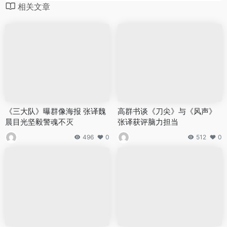
相关文章
《三大队》曝群像海报 张译魏
高群书谈《刀尖》与《风声》
晨目光坚毅警魂不灭
张译获评脑力担当
496
0
512
0