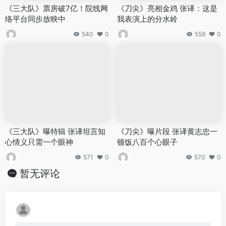
《三大队》票房破7亿！院线网
《刀尖》亮相金鸡 张译：这是
络平台同步放映中
我表演上的分水岭
540
0
559
0
《三大队》曝特辑 张译坦言知
《刀尖》曝片段 张译黄志忠一
心情义只需一个眼神
顿饭八百个心眼子
571
0
570
0
暂无评论