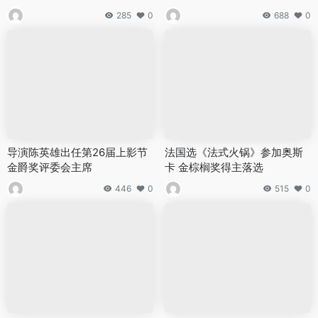
285
0
688
0
导演陈英雄出任第26届上影节
法国选《法式火锅》参加奥斯
金爵奖评委会主席
卡 金棕榈奖得主落选
446
0
515
0