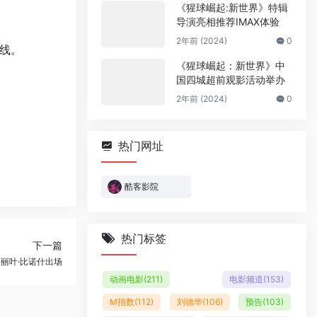
《猩球崛起:新世界》特辑
导演亮相推荐IMAX体验
2年前 (2024)
0
线。
《猩球崛起：新世界》中
国四城超前观影活动举办
2年前 (2024)
0
热门网址
酷客影院
热门标签
下一篇
丽叶·比诺什出场
动画电影
(211)
电影频道
(153)
M指数
(112)
刘德华
(106)
预告
(103)