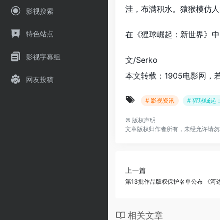
洼，布满积水。猿猴模仿人
影视搜索
在《猩球崛起：新世界》中
特色站点
影视字幕组
文/Serko
本文转载：1905电影网，
网友投稿
# 影视资讯
# 猩球崛起
©
版权声明
文章版权归作者所有，未经允许请勿
上一篇
第13批作品版权保护名单公布 《河
相关文章