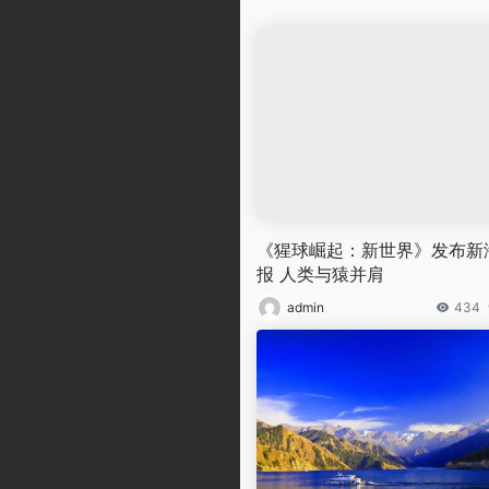
《猩球崛起：新世界》发布新
报 人类与猿并肩
admin
434