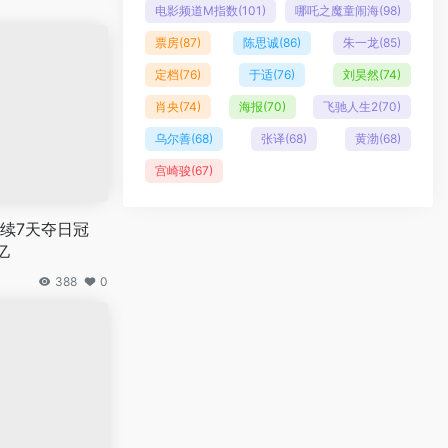
电影频道M指数
(101)
哪吒之魔童闹海
(98)
票房
(87)
陈思诚
(86)
朱一龙
(85)
定档
(76)
于适
(76)
刘昊然
(74)
肖央
(74)
海报
(70)
飞驰人生2
(70)
乌尔善
(68)
张译
(68)
黄渤
(68)
宫崎骏
(67)
续7天夺日冠
亿
388
0