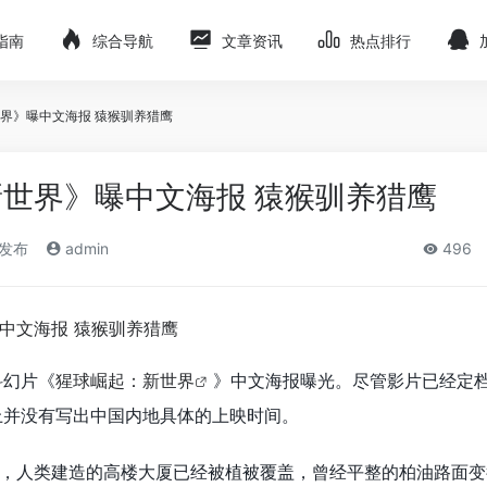
指南
综合导航
文章资讯
热点排行
界》曝中文海报 猿猴驯养猎鹰
世界》曝中文海报 猿猴驯养猎鹰
)发布
admin
496
科幻片《
猩球崛起：新世界
》中文海报曝光。尽管影片已经定档2
上并没有写出中国内地
具体的上映时间。
，人类建造的高楼大厦已经被植被覆盖，曾经平整的柏油路面变