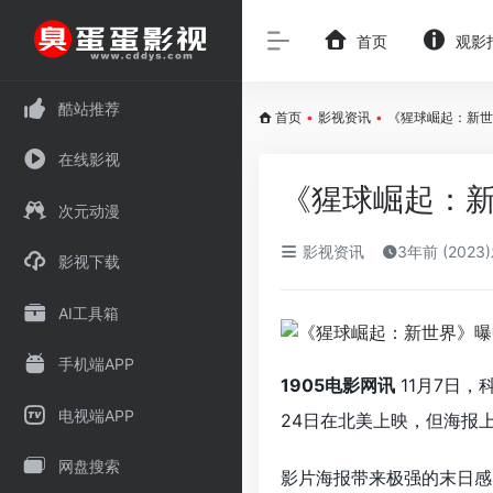
首页
观影
酷站推荐
首页
•
影视资讯
•
《猩球崛起：新世
在线影视
《猩球崛起：新
次元动漫
影视资讯
3年前 (2023
影视下载
AI工具箱
手机端APP
1905电影网讯
11月7日，
电视端APP
24日在北美上映，但海报
网盘搜索
影片海报带来极强的末日感