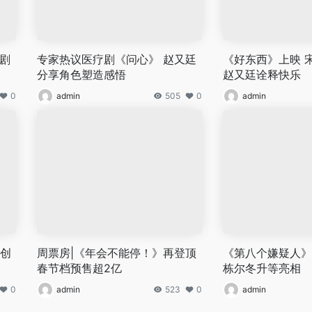
剧
专家热议医疗剧《问心》 赵又廷
《好东西》上映 
分享角色塑造感悟
赵又廷诠释快乐
0
admin
505
0
admin
术创
周票房|《年会不能停！》再登顶
《第八个嫌疑人》
春节档预售超2亿
栋尔冬升等亮相
0
admin
523
0
admin