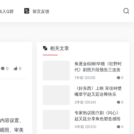
加入Q群
留言反馈
相关文章
角逐金棕榈!毕赣《狂野时
0
0
代》剧照片段预告三连发
1年前 (2025)
0
《好东西》上映 宋佳钟楚
曦章宇赵又廷诠释快乐
2年前 (2024)
0
专家热议医疗剧《问心》
赵又廷分享角色塑造感悟
内容设置、
3年前 (2023)
0
观照、审美