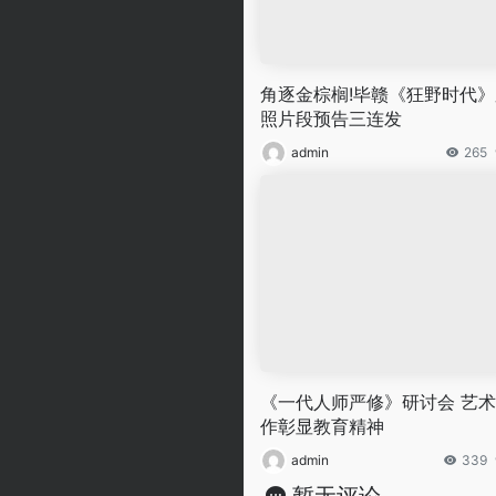
角逐金棕榈!毕赣《狂野时代》
照片段预告三连发
admin
265
《一代人师严修》研讨会 艺
作彰显教育精神
admin
339
暂无评论