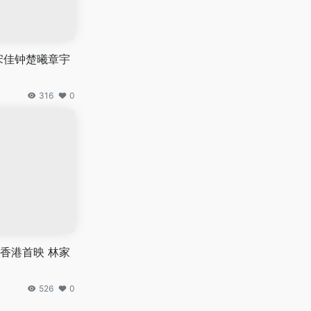
宋佳钟楚曦章宇
316
0
香港首映 林家
526
0