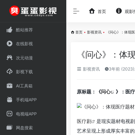
首页
观影
酷站推荐
首页
•
影视资讯
•
《问心》：体现医
在线影视
《问心》：体
次元动漫
影视资讯
3年前 (2023
影视下载
AI工具箱
原标题：《
问心
》：医疗
手机端APP
电视端APP
医疗剧
是现实题材电视剧
网盘搜索
艺术呈现上形成厚实丰富的