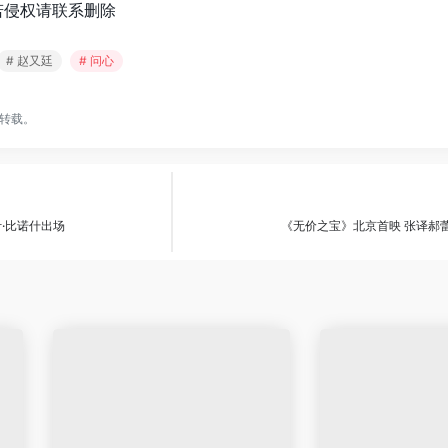
若侵权请联系删除
# 赵又廷
# 问心
转载。
·比诺什出场
《无价之宝》北京首映 张译郝