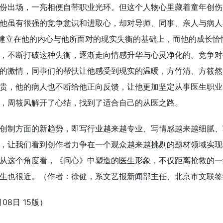
份出场，一亮相便自带职业光环。但这个人物心里藏着童年创伤
他虽有很强的竞争意识和进取心，却对导师、同事、亲人与病人
，建立在他的内心与他所面对的现实失衡的基础上，而他的成长恰
，不断打破这种失衡，逐渐走向情感升华与心灵净化的。竞争对
的激情，同事们的帮扶让他感受到现实的温暖，方竹清、方筱然
贵，他的病人也不断给他正向反馈，让他更加坚定从事医生职业
，周筱风解开了心结，找到了适合自己的从医之路。
创制方面的新趋势，即写行业越来越专业、写情感越来越细腻、
，让我们看到创作者力争在一个观众越来越挑剔的题材领域实现
从这个角度看，《问心》中塑造的医生形象，不仅距离抢救的一
生也很近。（作者：徐健，系文艺报新闻部主任、北京市文联签
08日 15版）