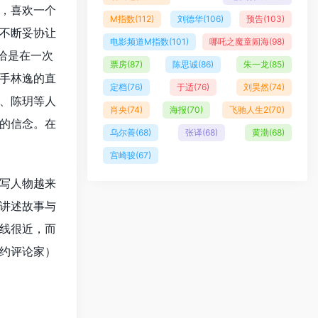
，喜欢一个
M指数
(112)
刘德华
(106)
预告
(103)
不断妥协让
电影频道M指数
(101)
哪吒之魔童闹海
(98)
恰是在一次
票房
(87)
陈思诚
(86)
朱一龙
(85)
手林逸的直
定档
(76)
于适
(76)
刘昊然
(74)
、陈玥等人
肖央
(74)
海报
(70)
飞驰人生2
(70)
的信念。在
乌尔善
(68)
张译
(68)
黄渤
(68)
宫崎骏
(67)
写人物越来
讲述故事与
线很近，而
约评论家）