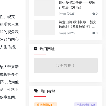
用热爱书写传奇——观国
产电影《冲·撞》
1年前 (2025)
0
性、现实
诗意山河 秋浦长歌：新文
的现实人生
旅电影《风起秋浦河》今
和的视角表
日全国公映
1年前 (2025)
0
际遇与内心
人生“能见
热门网址
没有数据！
给人带来新
成长等多个
怀，成为他
劲、性格上
热门标签
叙事空间。
动画电影
(211)
电影频道
(153)