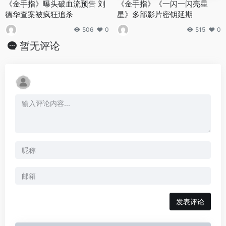
《金手指》曝头破血流预告 刘
《金手指》《一闪一闪亮星
德华查案被疯狂追杀
星》多部影片密钥延期
506
0
515
0
暂无评论
发表评论