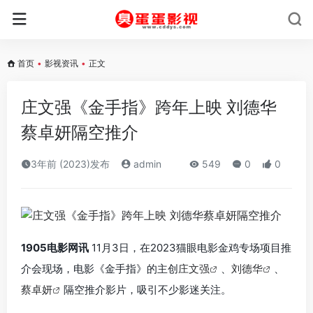
首页
•
影视资讯
•
正文
庄文强《金手指》跨年上映 刘德华
蔡卓妍隔空推介
3年前 (2023)发布
admin
549
0
0
1905电影网讯
11月3日，在2023猫眼电影金鸡专场项目推
介会现场，电影《金手指》的主创
庄文强
、
刘德华
、
蔡卓妍
隔空推介影片，吸引不少
影迷关注。