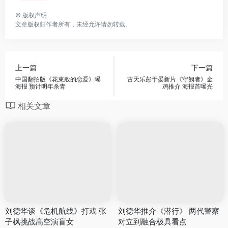
©
版权声明
文章版权归作者所有，未经允许请勿转载。
上一篇
下一篇
中国翻拍版《花束般的恋爱》曝
古天乐彭于晏新片《守阙者》金
海报 预计明年杀青
鸡推介 海报首曝光
相关文章
刘德华谈《危机航线》打戏 张
刘德华推介《潜行》 两代警察
子枫挑战高空演盲女
对立到融合极具看点