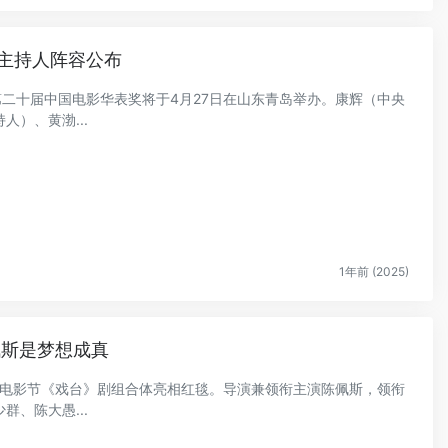
主持人阵容公布
，第二十届中国电影华表奖将于4月27日在山东青岛举办。康辉（中央
）、黄渤...
1年前 (2025)
佩斯是梦想成真
京国际电影节《戏台》剧组合体亮相红毯。导演兼领衔主演陈佩斯，领衔
、陈大愚...