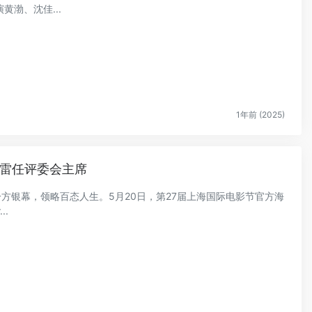
渤、沈佳...
1年前 (2025)
多雷任评委会主席
一方银幕，领略百态人生。5月20日，第27届上海国际电影节官方海
..