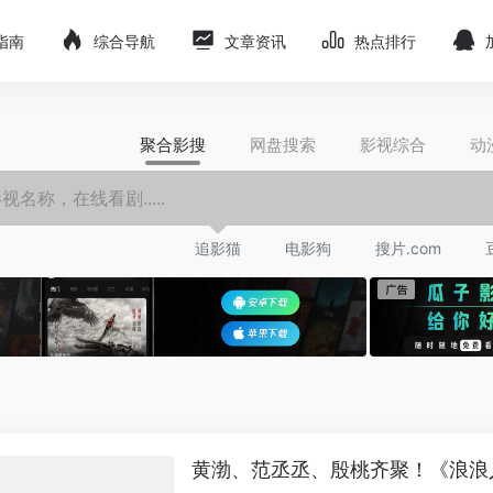
指南
综合导航
文章资讯
热点排行
聚合影搜
网盘搜索
影视综合
动
追影猫
电影狗
搜片.com
黄渤、范丞丞、殷桃齐聚！《浪浪