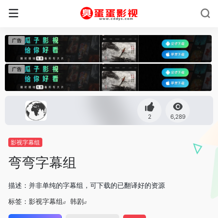
2
6,289
影视字幕组
弯弯字幕组
描述：并非单纯的字幕组，可下载的已翻译好的资源
标签：
影视字幕组
韩剧