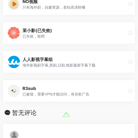
NO视频
只有海外剧，自建资源，老站高清秒播
茉小影(已失效)
已失效，留档
人人影视字幕组
海外影视剧字幕,美剧,日剧,电影最新字幕下载
R3sub
已被墙，需要VPN才能访问，有谷歌广告
暂无评论