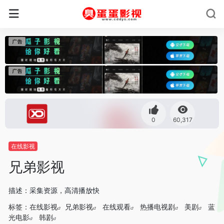
0
60,317
在线影视
兄弟影视
描述：采集资源，高清播放快
标签：
在线影视
兄弟影视
在线观看
热播电视剧
美剧
蓝
光电影
韩剧