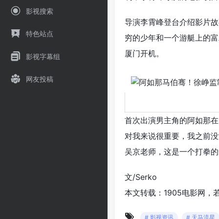
影视搜索
导演李霄峰登台介绍影片故
特色站点
穷的少年和一个游艇上的富
厦门开机。
影视字幕组
网友投稿
首次出演男主角的阿如那在
对我来说很重要，我之前没
吴京老师，这是一个打拳的
文/Serko
本文转载：1905电影网，
# 影视资讯
# 天马流星