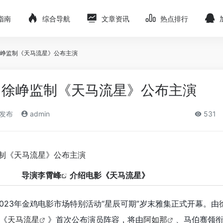
指南
综合导航
文章资讯
热点排行
峥监制《天马流星》公布主演
！徐峥监制《天马流星》公布主演
)发布
admin
531
导演
李霄峰
介绍电影
《天马
流
星
》
2023年金鸡电影市场特别活动“星辰可期”岁末雅集正式开幕。由
《
天马流星
》首次公布演员阵容，将由
阿如那
、马伯骞领