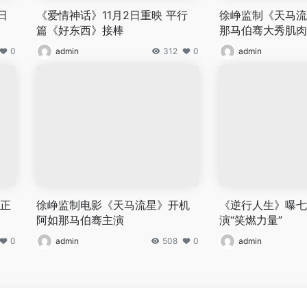
日
《爱情神话》11月2日重映 平行
徐峥监制《天马流
篇《好东西》接棒
那马伯骞大秀肌肉
0
admin
312
0
admin
尹正
徐峥监制电影《天马流星》开机
《逆行人生》曝七
阿如那马伯骞主演
演“笑燃力量”
0
admin
508
0
admin