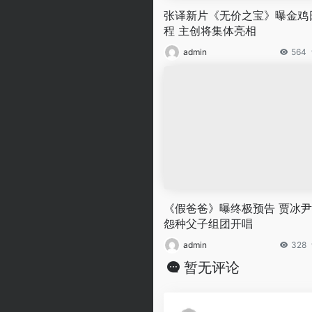
张译新片《无价之宝》曝金鸡
程 主创将集体亮相
admin
564
《假爸爸》曝终极预告 贾冰
怨种父子组团开唱
admin
328
暂无评论