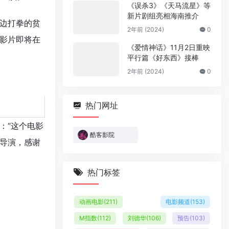
《误杀3》《天马流星》等
新片剧组亮相海南推介
边打拳的贫
2年前 (2024)
0
影片即将在
《爱情神话》11月2日重映
平行篇《好东西》接棒
2年前 (2024)
0
热门网址
：“这个电影
酷客影院
导演，感谢
热门标签
动画电影
(211)
电影频道
(153)
M指数
(112)
刘德华
(106)
预告
(103)