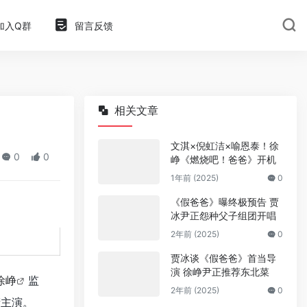
加入Q群
留言反馈
相关文章
文淇×倪虹洁×喻恩泰！徐
0
0
峥《燃烧吧！爸爸》开机
1年前 (2025)
0
《假爸爸》曝终极预告 贾
冰尹正怨种父子组团开唱
2年前 (2025)
0
贾冰谈《假爸爸》首当导
演 徐峥尹正推荐东北菜
徐峥
监
2年前 (2025)
0
衔主演。