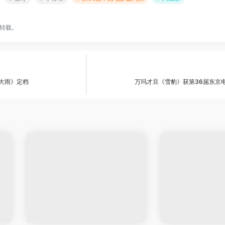
转载。
《大雨》定档
万玛才旦《雪豹》获第36届东京