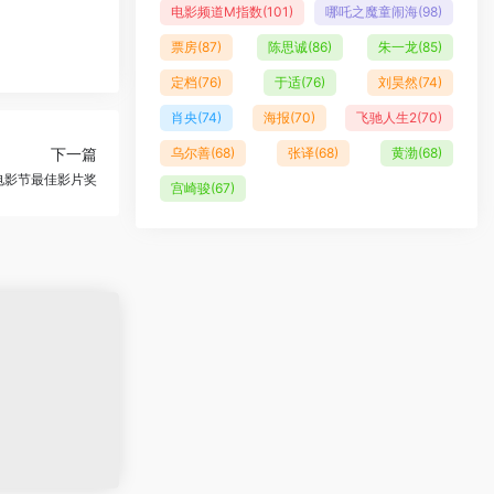
电影频道M指数
(101)
哪吒之魔童闹海
(98)
票房
(87)
陈思诚
(86)
朱一龙
(85)
定档
(76)
于适
(76)
刘昊然
(74)
肖央
(74)
海报
(70)
飞驰人生2
(70)
下一篇
乌尔善
(68)
张译
(68)
黄渤
(68)
电影节最佳影片奖
宫崎骏
(67)