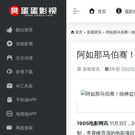
首页
观影
酷站推荐
首页
•
影视资讯
•
阿如那马伯骞！徐
在线影视
阿如那马伯骞
次元动漫
影视资讯
3年前 (2023
影视下载
AI工具箱
手机端APP
电视端APP
1905电影网讯
11月3日，
网盘搜索
制，李霄峰导演的电影项目