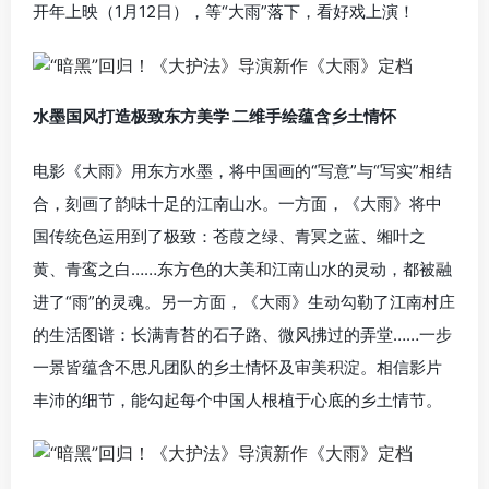
开年上映（1月12日），等“大雨”落下，看好戏上演！
水墨国风打造极致东方美学 二维手绘蕴含乡土情怀
电影《大雨》用东方水墨，将中国画的“写意”与“写实”相结
合，刻画了韵味十足的江南山水。一方面，《大雨》将中
国传统色运用到了极致：苍葭之绿、青冥之蓝、缃叶之
黄、青鸾之白……东方色的大美和江南山水的灵动，都被融
进了“雨”的灵魂。另一方面，《大雨》生动勾勒了江南村庄
的生活图谱：长满青苔的石子路、微风拂过的弄堂……一步
一景皆蕴含不思凡团队的乡土情怀及审美积淀。相信影片
丰沛的细节，能勾起每个中国人根植于心底的乡土情节。