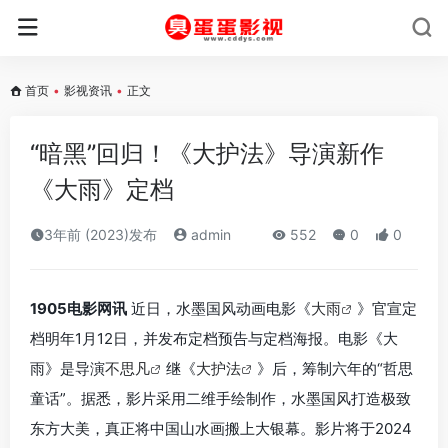
首页
•
影视资讯
•
正文
“暗黑”回归！《大护法》导演新作
《大雨》定档
3年前 (2023)发布
admin
552
0
0
1905电影网讯
近日，水墨国风动画电影《
大雨
》官宣定
档明年1月12日，并发布定档预告与定档海报。电影《大
雨》是导演
不思凡
继《
大护法
》后，筹制六年的“哲思
童话”。据悉，影片采用二维手绘制作，水墨国风打造极致
东方大美，真正将中国山水画搬上大银幕。影片将于2024