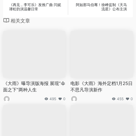
《再见，李可乐》发推广曲 闫妮
阿如那马伯骞！徐峥监制《天马
谭松韵演温馨日常
流星》公布主演
相关文章
《大雨》曝导演版海报 展现“伞
电影《大雨》海外定档1月25日
面之下”两种人生
不思凡导演新作
495
0
455
0