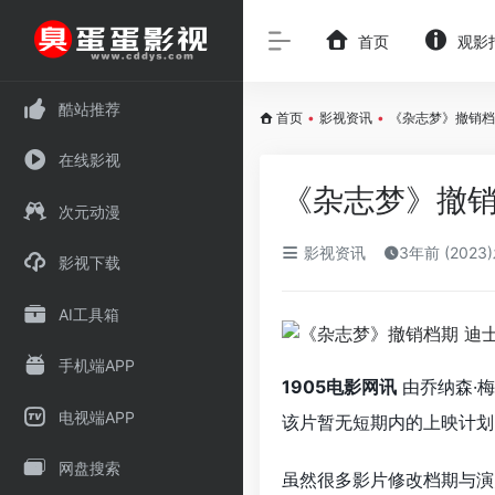
首页
观影
酷站推荐
首页
•
影视资讯
•
《杂志梦》撤销档
在线影视
《杂志梦》撤销
次元动漫
影视资讯
3年前 (2023
影视下载
AI工具箱
手机端APP
1905电影网讯
由乔纳森·
电视端APP
该片暂无短期内的上映计划
网盘搜索
虽然很多影片修改档期与演