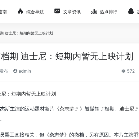
指南
综合导航
文章资讯
热点排行
期 迪士尼：短期内暂无上映计划
档期 迪士尼：短期内暂无上映计划
)发布
admin
572
梅杰斯主演的运动题材新片《
杂志梦
》被撤销了档期。
迪士尼
。
员罢工直接相关，但《杂志梦》的撤档，另有原因。本片主演乔