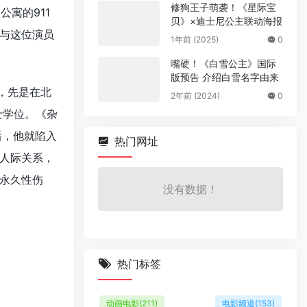
修狗王子萌袭！《星际宝
寓的911
贝》×迪士尼公主联动海报
与这位演员
1年前 (2025)
0
嘴硬！《白雪公主》国际
版预告 介绍白雪名字由来
克，先是在北
2年前 (2024)
0
士学位。《杂
后，他就陷入
热门网址
人际关系，
永久性伤
没有数据！
热门标签
动画电影
(211)
电影频道
(153)