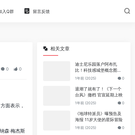
加入Q群
留言反馈
相关文章
迪士尼乐园落户阿布扎
0
0
比！科技感城堡概念图曝
光
1年前 (2025)
0
退潮了就有了！《下一个
台风》撤档 官宣延期上映
1年前 (2025)
0
方面表示，
《地球特派员》曝预告及
海报 11岁大使的星际冒险
1年前 (2025)
0
纳森·梅杰斯