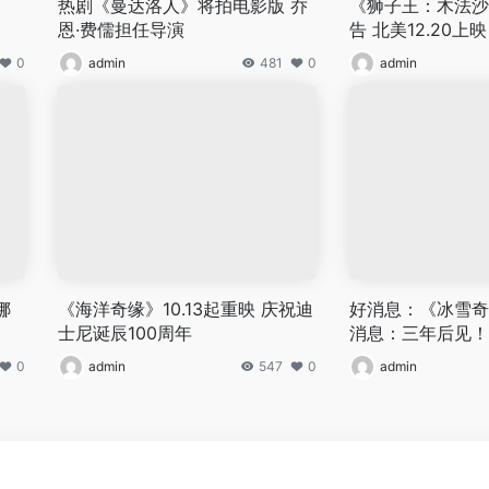
热剧《曼达洛人》将拍电影版 乔
《狮子王：木法沙
恩·费儒担任导演
告 北美12.20上映
0
admin
481
0
admin
娜
《海洋奇缘》10.13起重映 庆祝迪
好消息：《冰雪奇
士尼诞辰100周年
消息：三年后见！
0
admin
547
0
admin