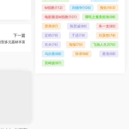
M指数
(112)
刘德华
(106)
预告
(103)
电影频道M指数
(101)
哪吒之魔童闹海
(98)
票房
(87)
陈思诚
(86)
朱一龙
(85)
下一篇
定档
(76)
于适
(76)
刘昊然
(74)
 类型多元题材丰富
肖央
(74)
海报
(70)
飞驰人生2
(70)
乌尔善
(68)
张译
(68)
黄渤
(68)
宫崎骏
(67)