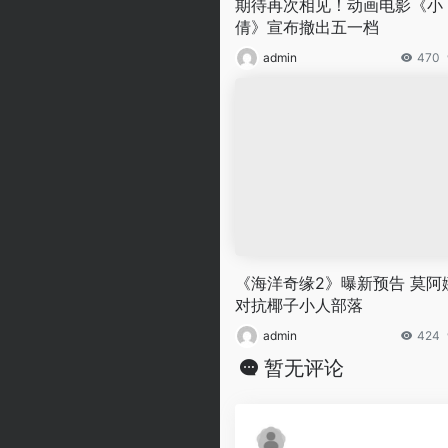
期待再次相见！动画电影《小
倩》宣布撤出五一档
admin
470
《海洋奇缘2》曝新预告 莫阿
对抗椰子小人部落
admin
424
暂无评论