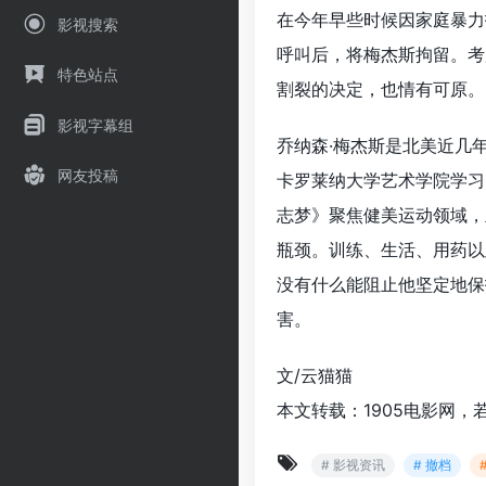
在今年早些时候因家庭暴力
影视搜索
呼叫后，将梅杰斯拘留。考
特色站点
割裂的决定，也情有可原。
影视字幕组
乔纳森·梅杰斯是北美近几
网友投稿
卡罗莱纳大学艺术学院学习
志梦》聚焦健美运动领域，
瓶颈。训练、生活、用药以
没有什么能阻止他坚定地保
害。
文/云猫猫
本文转载：1905电影网，
# 影视资讯
# 撤档