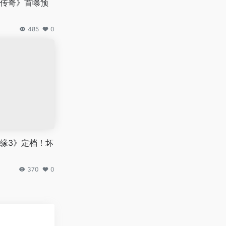
传奇》首曝预
485
0
缘3》定档！坏
370
0