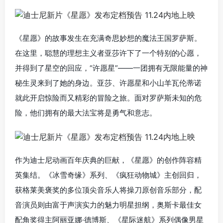
《星愿》的故事发生在充满奇思妙想的魔法王国罗萨斯。
在这里，聪慧的理想主义者亚莎许下了一个特别的心愿，
并得到了星空的回应，“许愿星”——一团拥有无限能量的神
秘生灵来到了她的身边。亚莎、许愿星和小山羊瓦伦蒂诺
就此开启惊险而又精彩的冒险之旅。面对罗萨斯未知的危
险，他们拥有的最大法宝将是勇气和意志。
作为迪士尼动画百年庆典的巨献，《星愿》的创作阵容精
英集结。《冰雪奇缘》系列、《疯狂动物城》主创回归，
获格莱美褒奖的多位顶尖音乐人将操刀原创音乐部分，配
音演员则由富于声演实力的魅力明星担纲，奥斯卡最佳女
配角奖得主阿丽亚娜·德博斯、《星际迷航》系列偶像男星