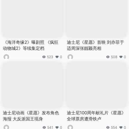
《海洋奇缘2》曝剧照 《疯狂
迪士尼《星愿》首映 刘亦菲于
动物城2》等续集定档
适周深张靓颖亮相
523
0
508
0
迪士尼动画《星愿》发布角色
迪士尼100周年献礼片《星愿》
海报 大反派国王现身
全球票房遭滑铁卢
541
0
554
0