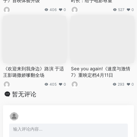
子》首映体验升级
时长：给予电影尊重
406
0
527
0
《欢迎来到我身边》路演 于适
See you again!《速度与激情
王影璐撒娇嗲翻全场
7》重映定档4月11日
405
0
293
0
暂无评论