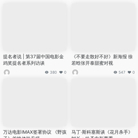
提名者说 | 第37届中国电影金
《不要走散好不好》新海报 徐
鸡奖提名者系列访谈
若晗张开泰甜蜜对视
380
0
547
0
万达电影IMAX签署协议 《野孩
马丁·斯科塞斯谈《花月杀手》