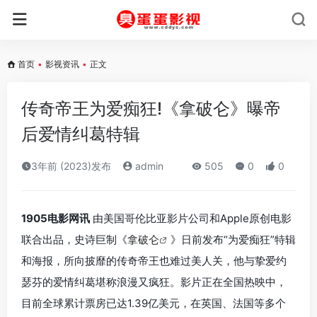
首页
•
影视资讯
•
正文
传奇帝王为爱痴狂!《拿破仑》曝帝
后爱情纠葛特辑
3年前 (2023)发布
admin
505
0
0
1905电影网讯
由美国哥伦比亚影片公司和Apple原创电影
联合出品，史诗巨制《
拿破仑
》日前发布“为爱痴狂”特辑
和海报，所向披靡的传奇帝王也难过美人关，他与挚爱约
瑟芬的爱情纠葛堪称浪漫又疯狂。影片正在全国热映中，
目前全球累计票房已达1.39亿美元，在英国、法国等多个