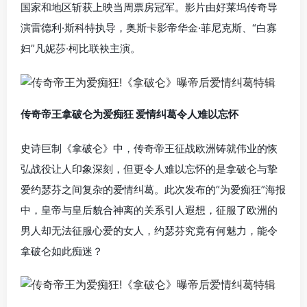
国家和地区斩获上映当周票房冠军。影片由好莱坞传奇导
演雷德利·斯科特执导，奥斯卡影帝华金·菲尼克斯、“白寡
妇”凡妮莎·柯比联袂主演。
传奇帝王拿破仑为爱痴狂 爱情纠葛令人难以忘怀
史诗巨制《拿破仑》中，传奇帝王征战欧洲铸就伟业的恢
弘战役让人印象深刻，但更令人难以忘怀的是拿破仑与挚
爱约瑟芬之间复杂的爱情纠葛。此次发布的“为爱痴狂”海报
中，皇帝与皇后貌合神离的关系引人遐想，征服了欧洲的
男人却无法征服心爱的女人，约瑟芬究竟有何魅力，能令
拿破仑如此痴迷？