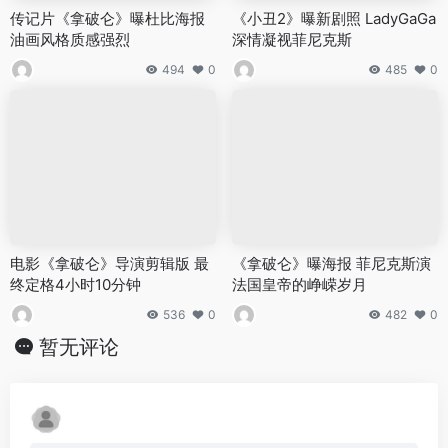
传记片《拿破仑》曝杜比海报
《小丑2》曝新剧照 LadyGaGa
油画风格质感强烈
深情凝视菲尼克斯
494
0
485
0
电影《拿破仑》导演剪辑版 最
《拿破仑》曝海报 菲尼克斯演
终定格4小时10分钟
法国皇帝的峥嵘岁月
536
0
482
0
暂无评论