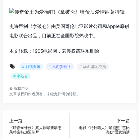
史诗巨制《拿破仑》由美国哥伦比亚影片公司和Apple原创
电影联合出品，目前正在全国影院热映中。
本文转载：1905电影网，若侵权请联系删除
# 影视资讯
# 凡妮莎·柯比
# 华金·菲尼克斯
# 拿破仑
©
版权声明
文章版权归作者所有，未经允许请勿转载。
上一篇
下一篇
《暗影蜘蛛侠》真人剧曝新动态
电影《特技猎人》曝剧照 “芭比
莱特富特加盟制片
海默”爱意满满