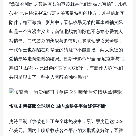
“拿破仑和约瑟芬最有名的事迹就是他们给彼此写信”，凡妮
莎·柯比在特辑中说出两人关系最特别的地方，以书信相互
陪伴，相互激励。影片中，看似残暴无情的军事领袖实际
却是一个浪漫主义者，南征北战的间隙也不忘给心爱的人
写情书。而约瑟芬的美貌与多情则让拿破仑缺乏安全感，
一代帝王也深陷在对挚爱的猜疑中不能自拔，两人疯狂的
爱情最终走向遗憾的结局。奥斯卡影帝华金·菲尼克斯与“白
寡妇”凡妮莎·柯比出色的表演大获好评，有影评人称“他们
共同呈现出了一种令人陶醉的独特魅力”。
恢弘史诗征服全球观众 国内热映各平台好评不断
史诗巨制《拿破仑》正在全球热映中，累计票房已达1.39
亿美元。国内上映后收获各个平台的大批观众好评，豆瓣