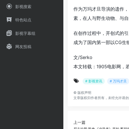
影视搜索
作为万玛才旦导演的遗作，
素，在人与野生动物、与自
特色站点
在创作过程中，开创式的引
影视字幕组
成为了国内第一部以CG生
网友投稿
文/Serko
本文转载：1905电影网，
# 影视资讯
# 万玛才旦
©
版权声明
文章版权归作者所有，未经允许请勿
上一篇
尼古拉斯·凯奇《冲浪者》开拍 蓄胡