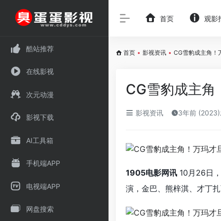
首页
观影
酷站推荐
首页
•
影视资讯
•
CG雪豹成主角！
在线影视
CG雪豹成主角
次元动漫
影视资讯
3年前 (2023
影视下载
AI工具箱
手机端APP
1905电影网讯
10月26
电视端APP
演，金巴、熊梓淇、才丁扎
网盘搜索