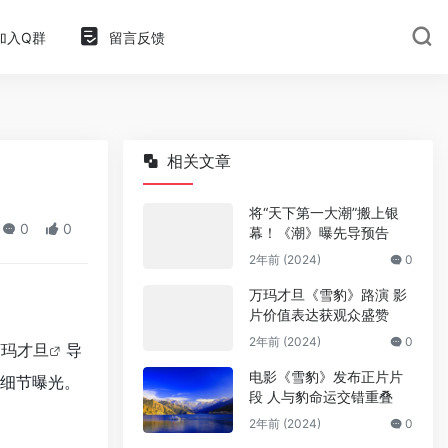
加入Q群
留言反馈
相关文章
将“天下第一大潮”搬上银
0
0
幕！《潮》曝先导预告
2年前 (2024)
0
万玛才旦《雪豹》路演 影
片价值表达获观众盛赞
2年前 (2024)
0
万玛才旦
导
电影《雪豹》发布正片片
细节曝光。
段 人与豹命运交错重叠
2年前 (2024)
0