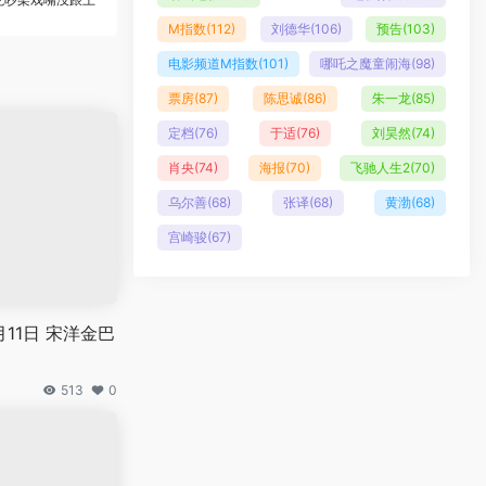
M指数
(112)
刘德华
(106)
预告
(103)
电影频道M指数
(101)
哪吒之魔童闹海
(98)
票房
(87)
陈思诚
(86)
朱一龙
(85)
定档
(76)
于适
(76)
刘昊然
(74)
肖央
(74)
海报
(70)
飞驰人生2
(70)
乌尔善
(68)
张译
(68)
黄渤
(68)
宫崎骏
(67)
11日 宋洋金巴
513
0