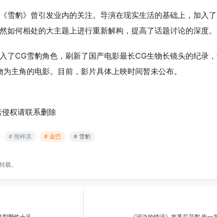
《雪豹》曾引发业内的关注。导演在现实生活的基础上，加入了
然如何相处的大主题上进行
重新解构，提高了话题讨论的深度。
入了CG雪豹角色，刷新了国产电影最长CG生物长镜头的纪录
物为主角的电影。目前，影片
具体上映时间暂未公布。
若侵权请联系删除
# 熊梓淇
# 金巴
# 雪豹
转载。
造型野性十足
《河边的错误》发幕后花絮 朱一