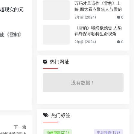
万玛才旦遗作《雪豹》上
超现实的元
映 四大看点聚焦人与雪豹
2年前 (2024)
0
《雪豹》曝终极预告 人豹
羁绊探寻独特生命视角
，使《雪豹》
2年前 (2024)
0
热门网址
没有数据！
热门标签
下一篇
动画电影
(211)
电影频道
(153)
龙吵架戏嘴没跟上