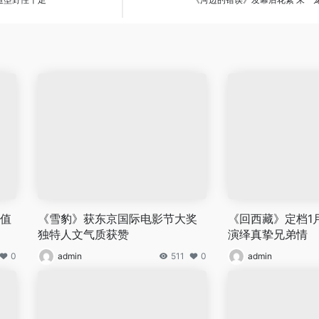
价值
《雪豹》获东京国际电影节大奖
《回西藏》定档1月
独特人文气质获赞
演绎真挚兄弟情
0
admin
511
0
admin