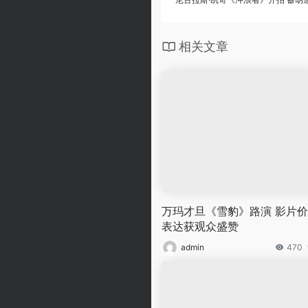
相关文章
万玛才旦《雪豹》路演 影片
表达获观众盛赞
admin
470