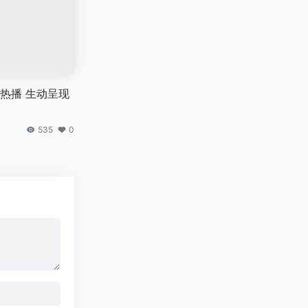
热播 生动呈现
535
0