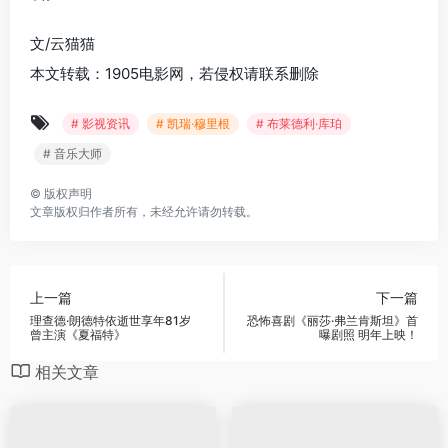
文/云猫猫
本文转载：1905电影网，若侵权请联系删除
# 影视资讯
# 凯瑞·穆里根
# 布莱德利·库珀
# 音乐大师
©
版权声明
文章版权归作者所有，未经允许请勿转载。
上一篇
下一篇
理查德·朗德特依逝世享年81岁
恐怖喜剧《丽莎·弗兰肯斯坦》首
曾主演《夏福特》
曝剧照 明年上映！
相关文章