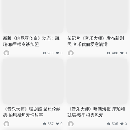
新版《纳尼亚传奇》动态！凯
传记片《音乐大师》发布新剧
瑞·穆里根商谈加盟
照 音乐伉俪爱意满满
283
0
486
0
《音乐大师》曝剧照 聚焦伦纳
《音乐大师》曝新海报 库珀和
德·伯恩斯坦爱情故事
凯瑞·穆里根秀恩爱
557
0
505
0