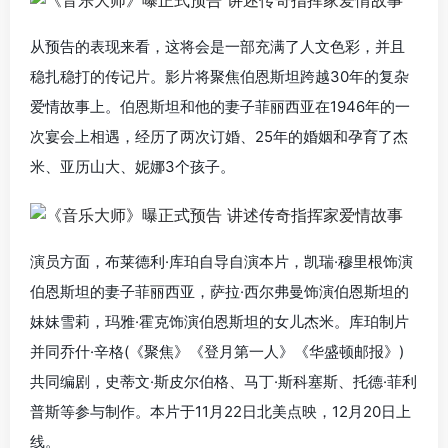
从预告的表现来看，这将会是一部充满了人文色彩，并且
稳扎稳打的传记片。影片将聚焦伯恩斯坦跨越30年的复杂
爱情故事上。伯恩斯坦和他的妻子菲丽西亚在1946年的一
次宴会上相遇，经历了两次订婚、25年的婚姻和孕育了杰
米、亚历山大、妮娜3个孩子。
演员方面，
布莱德利·库珀
自导自演本片，
凯瑞·穆里根
饰演
伯恩斯坦的妻子菲丽西亚，
萨拉·西尔弗曼
饰演伯恩斯坦的
妹妹雪莉，
玛雅·霍克
饰演伯恩斯坦的女儿杰米。库珀制片
并同乔什·辛格(
《聚焦》《登月第一人》《华盛顿邮报》
)
共同编剧，
史蒂文·斯皮尔伯格
、
马丁·斯科塞斯
、
托德·菲利
普斯
等参与制作。本片于11月22日北美点映，12月20日上
线。