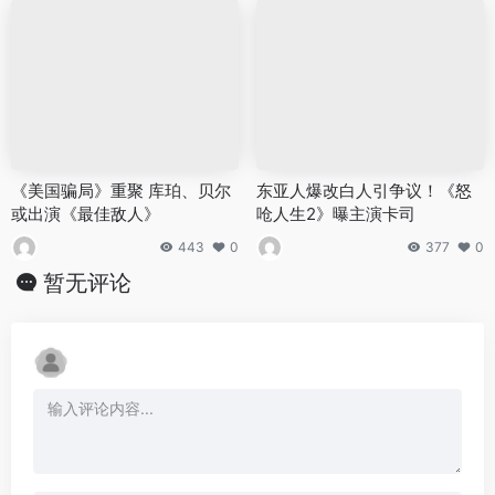
《美国骗局》重聚 库珀、贝尔
东亚人爆改白人引争议！《怒
或出演《最佳敌人》
呛人生2》曝主演卡司
443
0
377
0
暂无评论