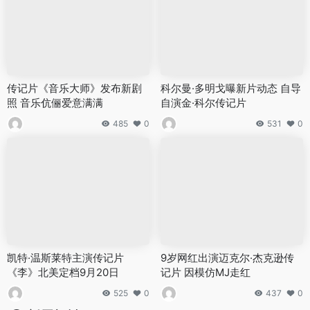
传记片《音乐大师》发布新剧
科尔曼·多明戈曝新片动态 自导
照 音乐伉俪爱意满满
自演金·科尔传记片
485
0
531
0
凯特·温斯莱特主演传记片
9岁网红出演迈克尔·杰克逊传
《李》北美定档9月20日
记片 因模仿MJ走红
525
0
437
0