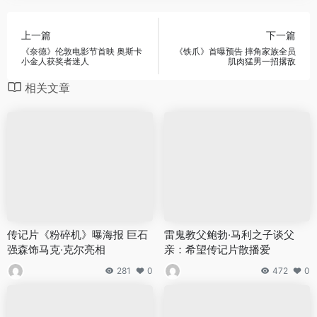
上一篇
下一篇
《奈德》伦敦电影节首映 奥斯卡
《铁爪》首曝预告 摔角家族全员
小金人获奖者迷人
肌肉猛男一招撂敌
相关文章
传记片《粉碎机》曝海报 巨石
雷鬼教父鲍勃·马利之子谈父
强森饰马克·克尔亮相
亲：希望传记片散播爱
281
0
472
0