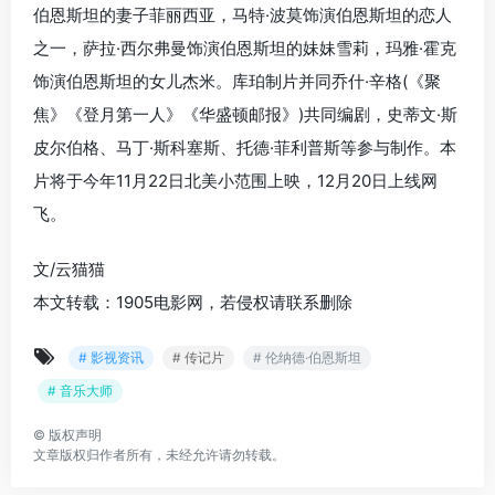
伯恩斯坦的妻子菲丽西亚，马特·波莫饰演伯恩斯坦的恋人
之一，萨拉·西尔弗曼饰演伯恩斯坦的妹妹雪莉，玛雅·霍克
饰演伯恩斯坦的女儿杰米。库珀制片并同乔什·辛格(《聚
焦》《登月第一人》《华盛顿邮报》)共同编剧，史蒂文·斯
皮尔伯格、马丁·斯科塞斯、托德·菲利普斯等参与制作。本
片将于今年11月22日北美小范围上映，12月20日上线网
飞。
文/云猫猫
本文转载：1905电影网，若侵权请联系删除
# 影视资讯
# 传记片
# 伦纳德·伯恩斯坦
# 音乐大师
©
版权声明
文章版权归作者所有，未经允许请勿转载。