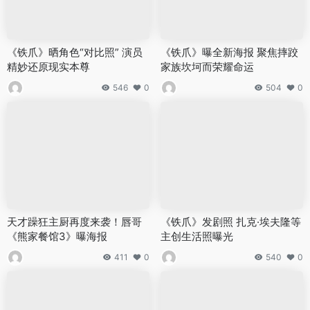
《铁爪》晒角色“对比照” 演员
《铁爪》曝全新海报 聚焦摔跤
精妙还原现实本尊
家族坎坷而荣耀命运
546
0
504
0
天才躁狂主厨再度来袭！唇哥
《铁爪》发剧照 扎克·埃夫隆等
《熊家餐馆3》曝海报
主创生活照曝光
411
0
540
0