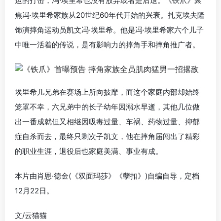
运的打击，冯·埃里希也没有放弃或者是后退。《铁爪》聚
焦冯·埃里希家族从20世纪60年代开始的兴衰。扎克埃夫隆
饰演摔角运动员凯文冯·埃里希。他是冯·埃里希家六个儿子
中唯一活着的传说，是有影响力的摔角手和摔角推广者。
埃里希几兄弟在赛场上所向披靡，而这个家庭内部却始终
笼罩不幸，六兄弟中的长子幼年因溺水早逝，其他几位做
出一番成就但又相继因吸毒过量、车祸、药物过量、抑郁
症自杀而去，最终只剩次子凯文，他在摔角届闯出了精彩
的职业生涯，退役后也家庭美满、事业有成。
本片由肖恩·德金(《双面玛莎》《孽扣》)自编自导，定档
12月22日。
文/云猫猫