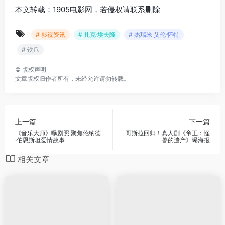
本文转载：1905电影网，若侵权请联系删除
# 影视资讯
# 扎克·埃夫隆
# 杰瑞米·艾伦·怀特
# 铁爪
©
版权声明
文章版权归作者所有，未经允许请勿转载。
上一篇
下一篇
《音乐大师》曝剧照 聚焦伦纳德
哥斯拉回归！真人剧《帝王：怪
·伯恩斯坦爱情故事
兽的遗产》曝海报
相关文章