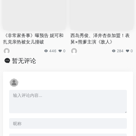
《非常家务事》曝预告 妮可和
西岛秀俊、泽井杏奈加盟！表
扎克亲热被女儿撞破
舅×熊爹主演《敌人》
446
0
284
0
暂无评论