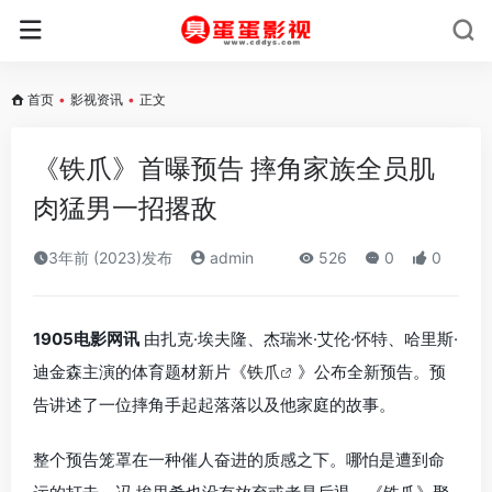
首页
•
影视资讯
•
正文
《铁爪》首曝预告 摔角家族全员肌
肉猛男一招撂敌
3年前 (2023)发布
admin
526
0
0
1905电影网讯
由扎克·埃夫隆、杰瑞米·艾伦·怀特、哈里斯·
迪金森主演的体育题材新片《
铁爪
》公布全新预告。预
告讲述了一位摔角手起起落落以及他家庭的故事。
整个预告笼罩在一种催人奋进的质感之下。哪怕是遭到命