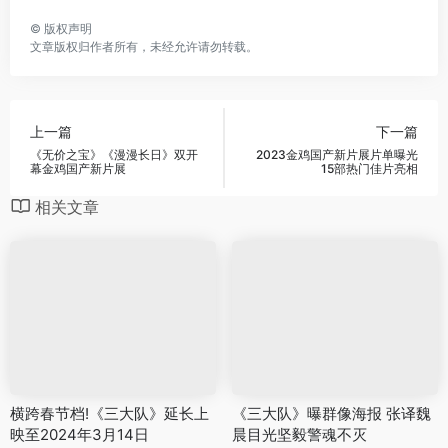
©
版权声明
文章版权归作者所有，未经允许请勿转载。
上一篇
下一篇
《无价之宝》《漫漫长日》双开
2023金鸡国产新片展片单曝光
幕金鸡国产新片展
15部热门佳片亮相
相关文章
横跨春节档!《三大队》延长上
《三大队》曝群像海报 张译魏
映至2024年3月14日
晨目光坚毅警魂不灭