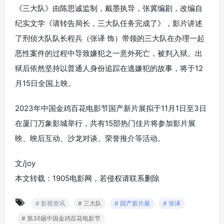
《三大队》由陈思诚监制，戴墨执导，张冀编剧，改编自
纪实文学《请转告局长，三大队任务完成了》，影片讲述
了刑侦大队队长程兵（张译 饰）带领的三大队在办理一起
恶性案件的过程中导致嫌犯之一意外死亡，被判入狱。出
狱后依然坚持以普通人身份追踪在逃嫌犯的故事，将于12
月15日全国上映。
2023年中国金鸡百花电影节国产新片展拟于11月1日至3日
在厦门万象影城举行，共有15部热门佳片将参加影片展
映、映后互动、沙龙对谈、荣誉推介等活动。
文/joy
本文转载：1905电影网，若侵权请联系删除
# 影视资讯
# 三大队
# 国产新片展
# 张译
# 第36届中国金鸡百花电影节