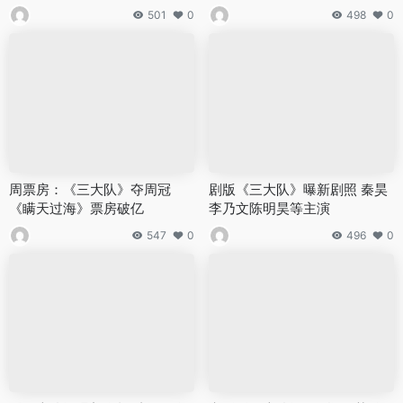
501
0
498
0
周票房：《三大队》夺周冠
剧版《三大队》曝新剧照 秦昊
《瞒天过海》票房破亿
李乃文陈明昊等主演
547
0
496
0