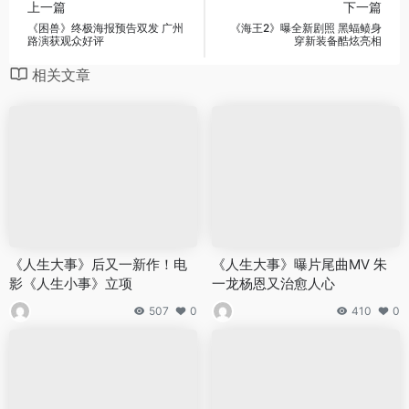
上一篇
下一篇
《困兽》终极海报预告双发 广州
《海王2》曝全新剧照 黑蝠鲼身
路演获观众好评
穿新装备酷炫亮相
相关文章
《人生大事》后又一新作！电
《人生大事》曝片尾曲MV 朱
影《人生小事》立项
一龙杨恩又治愈人心
507
0
410
0