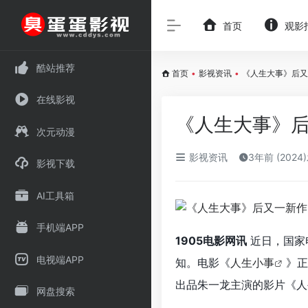
首页
观影
酷站推荐
首页
•
影视资讯
•
《人生大事》后又
在线影视
《人生大事》
次元动漫
影视资讯
3年前 (2024
影视下载
AI工具箱
手机端APP
1905电影网讯
近日，国家
电视端APP
知。电影《
人生小事
》正
出品朱一龙主演的影片《人
网盘搜索