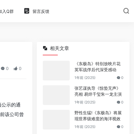
加入Q群
留言反馈
相关文章
《东极岛》特别放映片花
0
0
英军战俘后代深受感动
1年前 (2025)
0
张艺谋执导《惊蛰无声》
亮相 易烊千玺朱一龙主演
1年前 (2025)
0
项公示的通
野性生猛!《东极岛》将展
前该公司曾
现世界级难度的海洋视效
1年前 (2025)
0