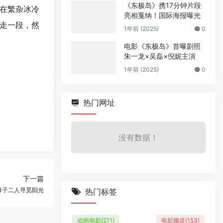
《东极岛》携17分钟片段
在繁杂冰冷
亮相戛纳！国际海报曝光
走一段，然
1年前 (2025)
0
电影《东极岛》首曝剧照
朱一龙×吴磊×倪妮主演
1年前 (2025)
0
热门网址
没有数据！
下一篇
母子二人寻觅阳光
热门标签
动画电影
(211)
电影频道
(153)