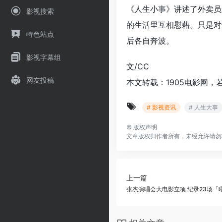
《人生小事》讲述了外卖员
影视搜索
的生活里互相慰藉。只是对
特色站点
后各自奔波。
影视字幕组
文/CC
网友投稿
本文转载：1905电影网，
# 影视资讯
# 人生大事
©
版权声明
文章版权归作者所有，未经允许请勿
上一篇
张杰演唱会大电影立项 纪录23场「