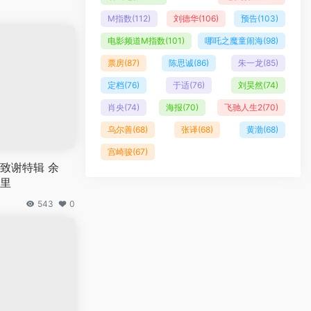
M指数
(112)
刘德华
(106)
预告
(103)
电影频道M指数
(101)
哪吒之魔童闹海
(98)
票房
(87)
陈思诚
(86)
朱一龙
(85)
定档
(76)
于适
(76)
刘昊然
(74)
肖央
(74)
海报
(70)
飞驰人生2
(70)
乌尔善
(68)
张译
(68)
黄渤
(68)
宫崎骏
(67)
致谢特辑 余
里
543
0