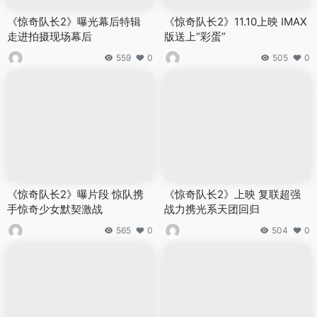
《惊奇队长2》曝光幕后特辑
《惊奇队长2》11.10上映 IMAX
走进拍摄现场幕后
版送上“彩蛋”
559
0
505
0
《惊奇队长2》曝片段 惊队携
《惊奇队长2》上映 复联超强
手惊奇少女默契激战
战力携光系天团回归
565
0
504
0