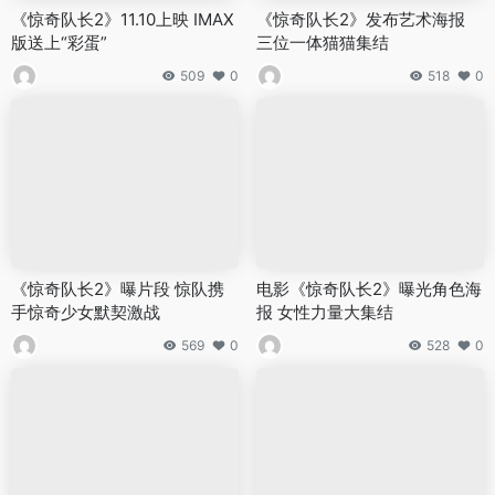
《惊奇队长2》11.10上映 IMAX
《惊奇队长2》发布艺术海报
版送上“彩蛋”
三位一体猫猫集结
509
0
518
0
《惊奇队长2》曝片段 惊队携
电影《惊奇队长2》曝光角色海
手惊奇少女默契激战
报 女性力量大集结
569
0
528
0