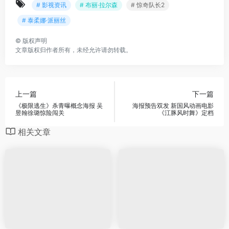
# 影视资讯
# 布丽·拉尔森
# 惊奇队长2
# 泰柔娜·派丽丝
©
版权声明
文章版权归作者所有，未经允许请勿转载。
上一篇
下一篇
《极限逃生》杀青曝概念海报 吴
海报预告双发 新国风动画电影
昱翰徐璐惊险闯关
《江豚风时舞》定档
相关文章