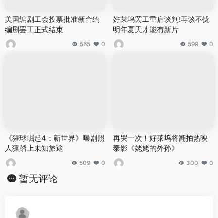
美国编剧工会投票批准新合约
好莱坞罢工重启谈判!再谈不拢
编剧罢工正式结束
明年夏天才能有新片
565
0
599
0
《猩球崛起4：新世界》曝剧照
再哭一次！好莱坞将翻拍热映
人猿踏上未知旅途
泰影《姥姥的外孙》
509
0
300
0
暂无评论