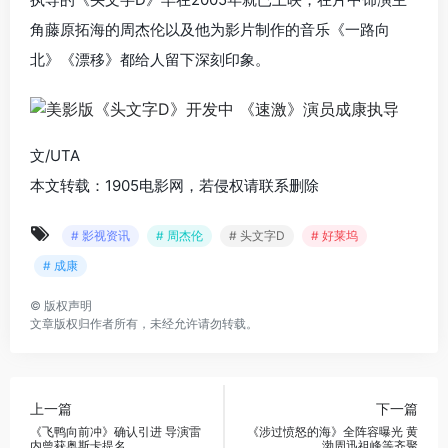
角藤原拓海的周杰伦以及他为影片制作的音乐《一路向
北》《漂移》都给人留下深刻印象。
文/UTA
本文转载：1905电影网，若侵权请联系删除
# 影视资讯
# 周杰伦
# 头文字D
# 好莱坞
# 成康
©
版权声明
文章版权归作者所有，未经允许请勿转载。
上一篇
下一篇
《飞鸭向前冲》确认引进 导演雷
《涉过愤怒的海》全阵容曝光 黄
内曾获奥斯卡提名
渤周迅祖峰等齐聚