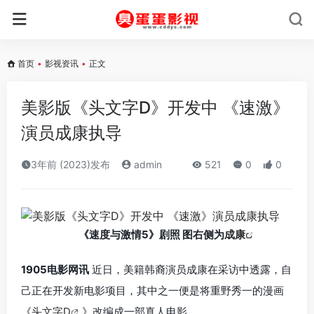
首页
•
影视资讯
•
正文
美影版《头文字D》开发中 《速激》
演员成康执导
3年前 (2023)发布
admin
521
0
0
《速度与激情5》
剧照 图右侧为
成康
1905电影网讯
近日，美籍韩裔演员成康在采访中透露，自
己正在开发新电影项目，其中之一便是将重野秀一的漫画
《
头文字D
》改编成一部真人电影。