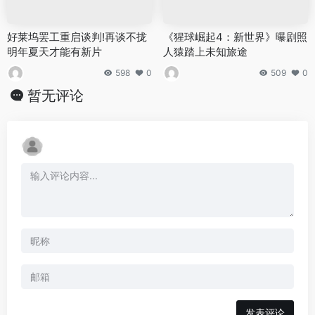
好莱坞罢工重启谈判!再谈不拢
《猩球崛起4：新世界》曝剧照
明年夏天才能有新片
人猿踏上未知旅途
598
0
509
0
暂无评论
发表评论