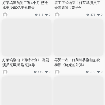
好莱坞演员罢工近4个月 已造
罢工正式结束！好莱坞演员工
成至少60亿美元损失
会高票通过新合约
515
0
475
0
好莱坞翻拍《酒精计划》 喜剧
再哭一次！好莱坞将翻拍热映
演员克里斯·洛克执导
泰影《姥姥的外孙》
440
0
300
0