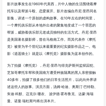
影片故事发生在1960年代美西，片中人物的生活围绕着摩
托车以及帮派斗殴、恋爱展开。影片改编自丹尼·里昂同名
影集，讲述一个原创的虚构故事。在10年左右的时间里，
一个摩托俱乐部从本地外出者的聚集地变成了一个罪恶的
帮派，威胁着俱乐部元老成员独特的生活方式。丹尼·里昂
是美国著名摄影师，曾在马格南工作。而其代表作《摩托
党》被誉为半个世纪以来最重要的纪实摄影作品之一。电
影《逍遥骑士》就是以《摩托党》摄影集为蓝本创作的。
为了拍摄《摩托党》，丹尼·里昂与得克萨斯州监狱囚犯、
芝加哥摩托车帮和美国南方遭受种族隔离的黑人亲密接触
40多年，拍摄了很多他们的日常生活照片，以此向外界讲
述这些人的故事。演员方面，汤姆·哈迪、奥斯汀·巴特勒、
朱迪·科默、迈克尔·珊农、 波伊德·霍布鲁克、达蒙·海瑞
曼、诺曼·瑞杜斯均将出演本片。