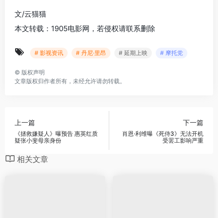
文/云猫猫
本文转载：1905电影网，若侵权请联系删除
# 影视资讯
# 丹尼·里昂
# 延期上映
# 摩托党
©
版权声明
文章版权归作者所有，未经允许请勿转载。
上一篇
下一篇
《拯救嫌疑人》曝预告 惠英红质
肖恩·利维曝《死侍3》无法开机
疑张小斐母亲身份
受罢工影响严重
相关文章