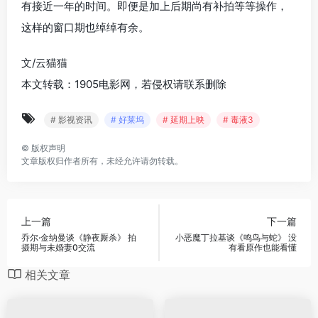
有接近一年的时间。即便是加上后期尚有补拍等等操作，
这样的窗口期也绰绰有余。
文/云猫猫
本文转载：1905电影网，若侵权请联系删除
# 影视资讯
# 好莱坞
# 延期上映
# 毒液3
©
版权声明
文章版权归作者所有，未经允许请勿转载。
上一篇
下一篇
乔尔·金纳曼谈《静夜厮杀》 拍
小恶魔丁拉基谈《鸣鸟与蛇》 没
摄期与未婚妻0交流
有看原作也能看懂
相关文章