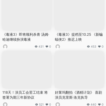
《毒液3》即将顺利杀青 汤姆·
《毒液3》提档至10.25 《新蝙
哈迪继续扮演毒液
蝠侠2》推迟上映
431
0
453
0
118天！演员工会罢工结束 将
好莱坞翻拍《酒精计划》 喜剧
签署为期三年新协议
演员克里斯·洛克执导
521
0
440
0