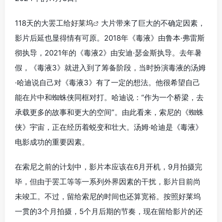
118天的大罢工给
好莱坞
大片带来了巨大的不确定因素，
影片后延也显得情有可原。2018年《毒液》由鲁本·弗雷斯
彻执导，2021年的《毒液2》由安迪·瑟金斯执导。去年暑
假，《毒液3》就进入到了筹备阶段，当时扮演毒液的汤姆
·哈迪说自己对《毒液3》有了一定的想法。他很希望自己
能在片中和蜘蛛侠同框对打。哈迪说：“作为一个桥梁，去
承载更多的故事和更大的空间”。由此看来，索尼的《蜘蛛
侠》宇宙，正在经历着蜕变和壮大。汤姆·哈迪是《毒液》
电影成功的重要因素。
在索尼之前的计划中，影片本应该在6月开机，9月拍摄完
毕，但由于罢工等等一系列外界因素的干扰，影片目前尚
未竣工。不过，留给索尼的时间也还算宽裕。按照好莱坞
一贯的3个月拍摄，5个月后期的节奏，现在留给影片的还