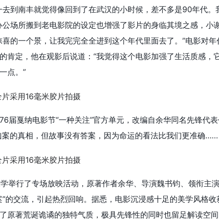
一去到南丰就觉得像回到了在武汉的小时候，差不多是90年代。
办公场所搬到老电影院的设定也增强了影片的身临其境之感，小
惊喜的一个景，让我完完全全进到这个年代里面去了。”电影对年
的肯定，他在观影后说道：“我觉得这个电影加强了生活质感，
一点。”
76届戛纳电影节“一种关注”官方单元，改编自余华同名先锋代
凶案的真相，但故事没有答案，因为命运的看法比我们更准确……
京大学举行了专场放映活动，原著作者余华、导演魏书钧、领衔主
案”的交流，引起热烈回响。据悉，电影沉浸感十足的美学风格收
了原著荒诞诡谲的独特气质，极具先锋性的同时也留足解读空间