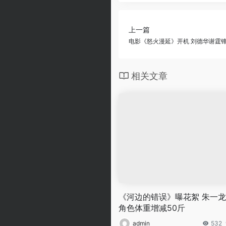
上一篇
电影《怒火漫延》开机 刘德华谢霆
相关文章
《河边的错误》曝花絮 朱一
角色体重增减50斤
admin
532