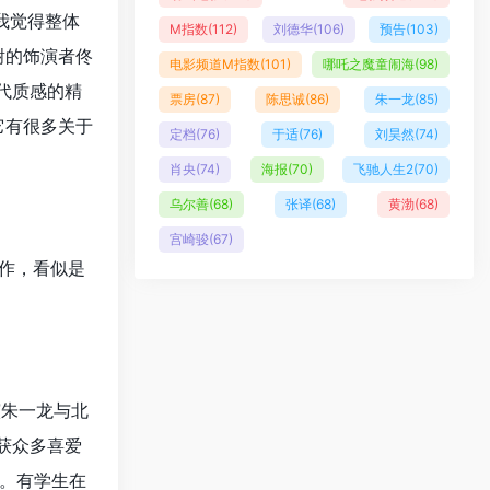
我觉得整体
M指数
(112)
刘德华
(106)
预告
(103)
谢的饰演者佟
电影频道M指数
(101)
哪吒之魔童闹海
(98)
代质感的精
票房
(87)
陈思诚
(86)
朱一龙
(85)
它有很多关于
定档
(76)
于适
(76)
刘昊然
(74)
肖央
(74)
海报
(70)
飞驰人生2
(70)
乌尔善
(68)
张译
(68)
黄渤
(68)
宫崎骏
(67)
表作，看似是
演朱一龙与北
获众多喜爱
。有学生在