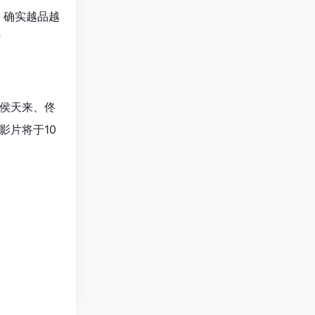
，确实越品越
”
侯天来、佟
影片将于10