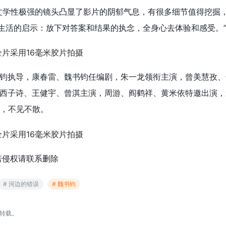
文学性极强的镜头凸显了影片的阴郁气息，有很多细节值得挖掘
于生活的启示：放下对答案和结果的执念，全身心去体验和感受。
钧执导，康春雷、魏书钧任编剧，朱一龙领衔主演，曾美慧孜、
西子诗、王健宇、曾淇主演，周游、阎鹤祥、黄米依特邀出演，
聚，不见不散。
若侵权请联系删除
# 河边的错误
# 魏书钧
转载。