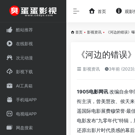
首页
观影
酷站推荐
首页
•
影视资讯
•
《河边的错误》曝
在线影视
《河边的错误》
次元动漫
影视资讯
3年前 (2023
影视下载
AI工具箱
1905电影网讯
改编自余华
手机端APP
衔主演，曾美慧孜、侯天来
遥国际电影展费穆荣誉·最佳
电视端APP
电影发布“九零年代”特辑
网盘搜索
还原出影片时代质感的幕后