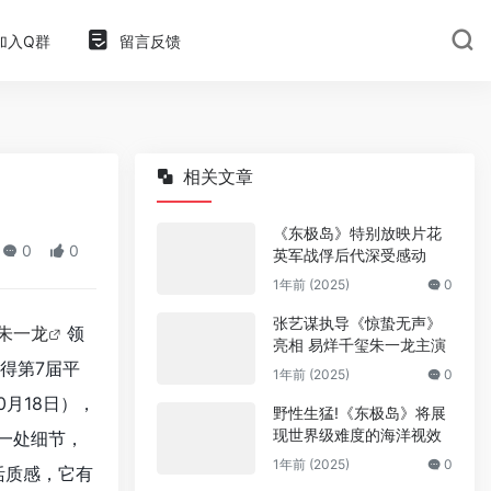
加入Q群
留言反馈
相关文章
《东极岛》特别放映片花
0
0
英军战俘后代深受感动
1年前 (2025)
0
张艺谋执导《惊蛰无声》
朱一龙
领
亮相 易烊千玺朱一龙主演
得第7届平
1年前 (2025)
0
月18日），
野性生猛!《东极岛》将展
现世界级难度的海洋视效
一处细节，
1年前 (2025)
0
活质感，它有