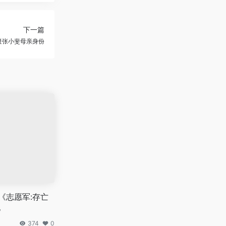
下一篇
疑张小斐母亲身份
!《志愿军:存亡
亿
374
0