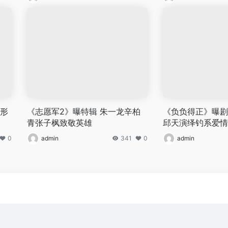
龙形
《志愿军2》曝特辑 朱一龙辛柏
《负负得正》曝剧
青张子枫致敬英雄
邱天演绎钓系爱情
0
admin
341
0
admin