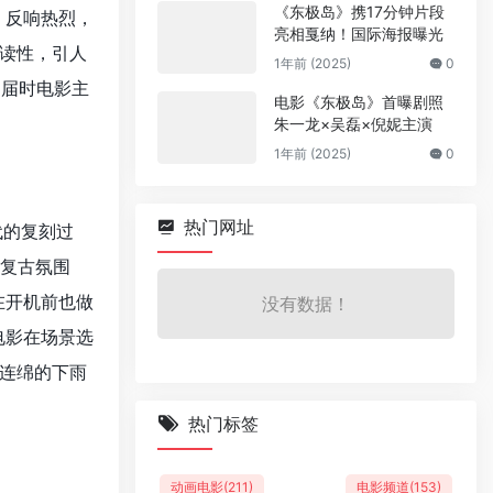
《东极岛》携17分钟片段
，反响热烈，
亮相戛纳！国际海报曝光
读性，引人
1年前 (2025)
0
，届时电影主
电影《东极岛》首曝剧照
朱一龙×吴磊×倪妮主演
1年前 (2025)
0
热门网址
代的复刻过
的复古氛围
在开机前也做
没有数据！
电影在场景选
连绵的下雨
热门标签
动画电影
(211)
电影频道
(153)