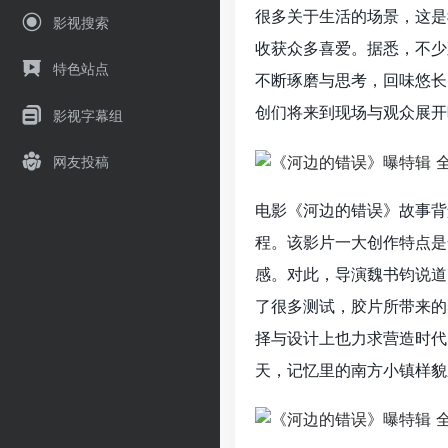
很多关于生活的场景，这是
影视搜索
收获众多喜爱。据悉，不少
特色站点
不断琢磨与思考，回味悠长
创们将来到现场与观众展开
影视字幕组
网友投稿
电影《河边的错误》故事背
程。该影片一大创作特点是
感。对此，导演魏书钧说道
了很多测试，胶片所带来的
择与设计上也力求营造时代
天，记忆里的南方小镇样貌