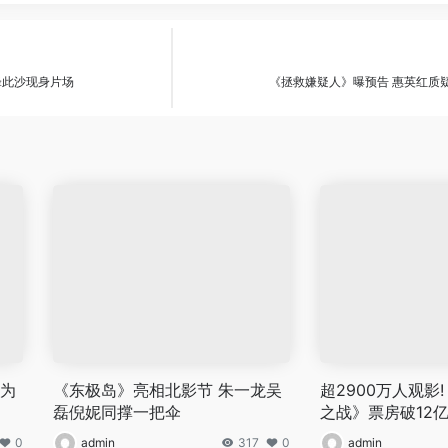
锋此沙现身片场
《拯救嫌疑人》曝预告 惠英红质
龙为
《东极岛》亮相北影节 朱一龙吴
超2900万人观影
磊倪妮同撑一把伞
之战》票房破12
0
admin
317
0
admin