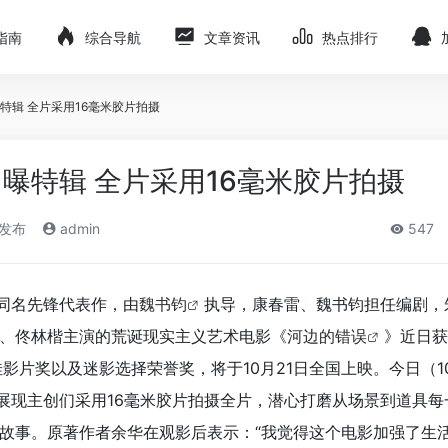
指南
综合导航
文章资讯
热点排行
特辑 全片采用16毫米胶片拍摄
曝特辑 全片采用16毫米胶片拍摄
)发布
admin
547
同名先锋代表作，由
魏书钧
执导，康春雷、魏书钧担任编剧，
、佟林楷主演的荒诞现实主义艺术电影《
河边的错误
》近日获
影片奖以及迷影选择荣誉奖，将于10月21日全国上映。今日（10
，展现主创们采用16毫米胶片拍摄全片，潜心打磨从场景到道具每
故事。原著作者余华在观影后表示：“我觉得这个电影加强了生