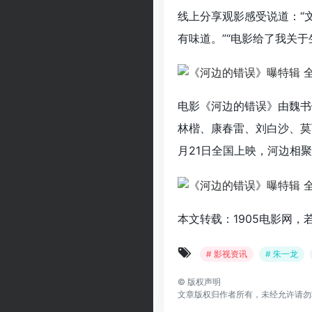
线上分享观影感受说道：“
有味道。”“电影给了我关
电影《河边的错误》由魏书
林楷、康春雷、刘白沙、莫
月21日全国上映，河边相
本文转载：1905电影网，
# 影视资讯
# 朱一龙
©
版权声明
文章版权归作者所有，未经允许请勿