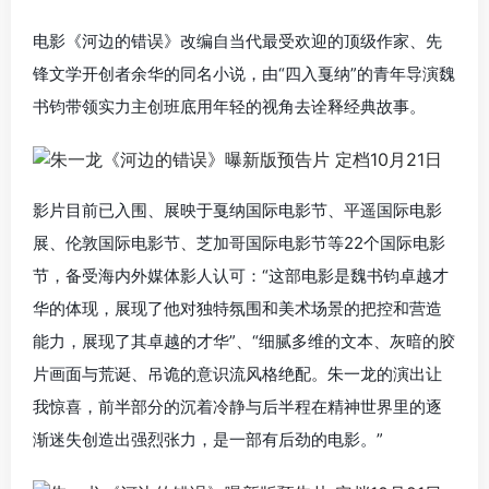
电影《河边的错误》改编自当代最受欢迎的顶级作家、先
锋文学开创者余华的同名小说，由“四入戛纳”的青年导演魏
书钧带领实力主创班底用年轻的视角去诠释经典故事。
影片目前已入围、展映于戛纳国际电影节、平遥国际电影
展、伦敦国际电影节、芝加哥国际电影节等22个国际电影
节，备受海内外媒体影人认可：“这部电影是魏书钧卓越才
华的体现，展现了他对独特氛围和美术场景的把控和营造
能力，展现了其卓越的才华”、“细腻多维的文本、灰暗的胶
片画面与荒诞、吊诡的意识流风格绝配。朱一龙的演出让
我惊喜，前半部分的沉着冷静与后半程在精神世界里的逐
渐迷失创造出强烈张力，是一部有后劲的电影。”