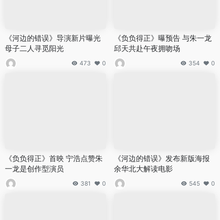
《河边的错误》导演新片曝光
《负负得正》曝预告 与朱一龙
母子二人寻觅阳光
邱天共赴午夜拥吻场
473
0
354
0
《负负得正》首映 宁浩点赞朱
《河边的错误》发布新版海报
一龙是创作型演员
余华北大解读电影
381
0
545
0