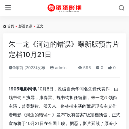
首页
•
影视资讯
•
正文
朱一龙《河边的错误》曝新版预告片
定档10月21日
3年前 (2023)发布
admin
596
0
0
1905电影网讯
10月8日，改编自余华同名先锋代表作，由
魏书钧
执导，康春雷、魏书钧担任编剧，
朱一龙
领衔
主演，曾美慧孜、侯天来、佟林楷主演的荒诞现实主义作
者电影《
河边的错误
》发布“没有答案”版定档预告，正式
宣布将于10月21日在全国上映。据悉，影片延续了原著小