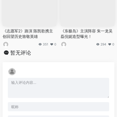
《志愿军2》路演 陈凯歌携主
《东极岛》主演阵容 朱一龙吴
创回望历史致敬英雄
磊倪妮造型曝光！
351
0
294
0
暂无评论