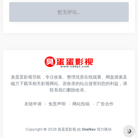
暂无评论...
臭蛋蛋影视导航，专注收集、整理优质在线观看、网盘搜索及
磁力下载等相关影视网站。若收录的站点侵害到您的利益，请
联系我们删除收录。
友链申请
免责声明
网站投稿
广告合作
Copyright © 2026
臭蛋蛋影视
由
OneNav
强力驱动