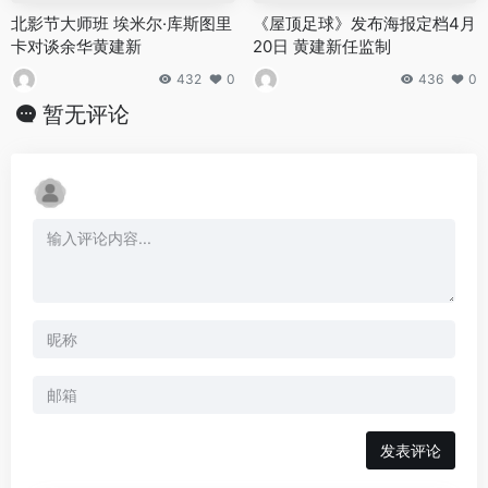
北影节大师班 埃米尔·库斯图里
《屋顶足球》发布海报定档4月
卡对谈余华黄建新
20日 黄建新任监制
432
0
436
0
暂无评论
发表评论