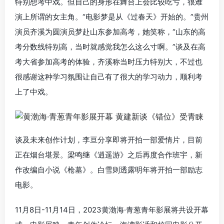
特别想考中戏。但自己的身形在舞台上会比较吃亏，很难
演上所谓的女主角。“电影梦是从《过春天》开始的。”贵州
演员齐溪为圆演员梦赴山东参加高考，她笑称，“山东的高
考分数线特别高，当时就感觉我怎么这么寸啊。”谈及在高
考大省参加高考的体验，齐溪称当时压力特别大，不过也
很感谢这种学习氛围让自己有了很大的学习动力，顺利考
上了中戏。
谈及未来创作计划，李亘分享即将开拍一部爱情片，目前
正在烟台堪景。梁鸣继《逍遥游》之后再度合作班宇，新
作改编自小说《枪墓》。白雪则透露明年将开拍一部励志
电影。
11月8日-11月14日，2023黄渤海·青葱青年影展将共设开幕