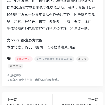
式、电影展映、青年创作论坛、海湾影话和校园电影公开
课等20场城市电影主题文化交流活动。据悉，青葱计划已
经帮助了近三十位青年导演创作长片首作，这些影片在戛
纳、柏林、鹿特丹、东京、多伦多、上海、香港、澳门、
平遥等海内外电影节展中取得各类奖项并将陆续公映。
文/keva 图/主办方供图
本文转载：1905电影网，若侵权请联系删除
# 影视资讯
# 2023黄渤海·青葱青年影展
# 管虎
# 黄建新
©
版权声明
文章版权归作者所有，未经允许请勿转载。
上一篇
下一篇
聚焦舆论场！《热搜》曝特辑 周
《头脑特工队2》曝首支预告 新