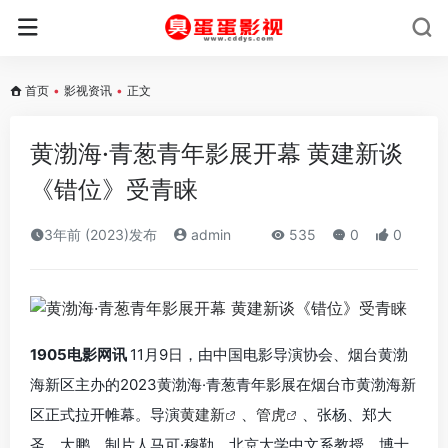
首页
•
影视资讯
•
正文
黄渤海·青葱青年影展开幕 黄建新谈
《错位》受青睐
3年前 (2023)发布
admin
535
0
0
1905电影网讯
11月9日，由中国电影导演协会、烟台黄渤
海新区主办的2023黄渤海·青葱青年影展在烟台市黄渤海新
区正式拉开帷幕。导演
黄建新
、
管虎
、张杨、郑大
圣、大鹏，制片人马可·穆勒，北京大学中文系教授、博士