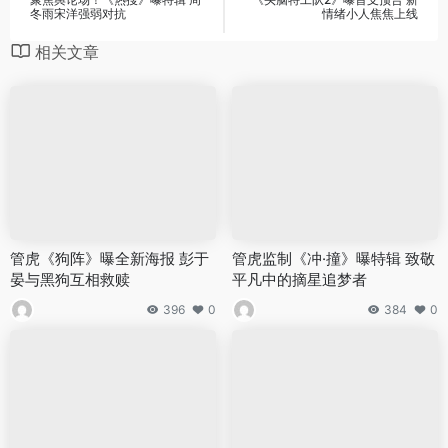
冬雨宋洋强弱对抗
情绪小人焦焦上线
相关文章
管虎《狗阵》曝全新海报 彭于
管虎监制《冲·撞》曝特辑 致敬
晏与黑狗互相救赎
平凡中的摘星追梦者
396
0
384
0