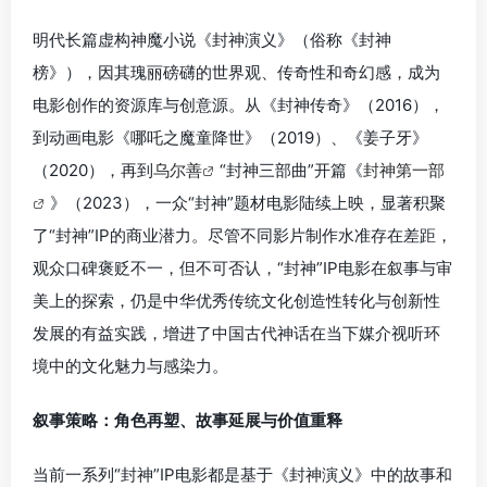
明代长篇虚构神魔小说《封神演义》（俗称《封神
榜》），因其瑰丽磅礴的世界观、传奇性和奇幻感，成为
电影创作的资源库与创意源。从《封神传奇》（2016），
到动画电影《哪吒之魔童降世》（2019）、《姜子牙》
（2020），再到
乌尔善
“封神三部曲”开篇《
封神第一部
》（2023），一众“封神”题材电影陆续上映，显著积聚
了“封神”IP的商业潜力。尽管不同影片制作水准存在差距，
观众口碑褒贬不一，但不可否认，“封神”IP电影在叙事与审
美上的探索，仍是中华优秀传统文化创造性转化与创新性
发展的有益实践，增进了中国古代神话在当下媒介视听环
境中的文化魅力与感染力。
叙事策略：角色再塑、故事延展与价值重释
当前一系列“封神”IP电影都是基于《封神演义》中的故事和