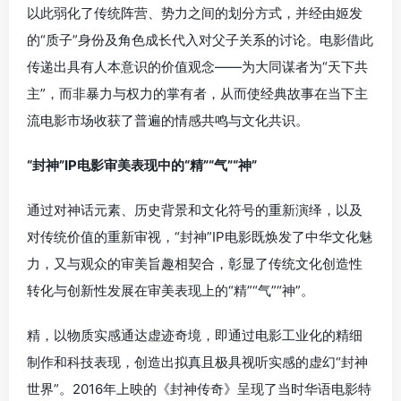
以此弱化了传统阵营、势力之间的划分方式，并经由姬发
的“质子”身份及角色成长代入对父子关系的讨论。电影借此
传递出具有人本意识的价值观念——为大同谋者为“天下共
主”，而非暴力与权力的掌有者，从而使经典故事在当下主
流电影市场收获了普遍的情感共鸣与文化共识。
“封神”IP电影审美表现中的“精”“气”“神”
通过对神话元素、历史背景和文化符号的重新演绎，以及
对传统价值的重新审视，“封神”IP电影既焕发了中华文化魅
力，又与观众的审美旨趣相契合，彰显了传统文化创造性
转化与创新性发展在审美表现上的“精”“气”“神”。
精，以物质实感通达虚迹奇境，即通过电影工业化的精细
制作和科技表现，创造出拟真且极具视听实感的虚幻“封神
世界”。2016年上映的《封神传奇》呈现了当时华语电影特