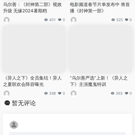
乌尔善：《封神第二部》视效
电影频道春节片单发布中 将首
升级 无缘2024暑期档
播《封神第一部》
401
0
525
0
《异人之下》全员集结！异人
“乌尔善严选”上新！《异人之
之夏联欢会阵容曝光
下》主演魔鬼特训
398
0
363
0
暂无评论