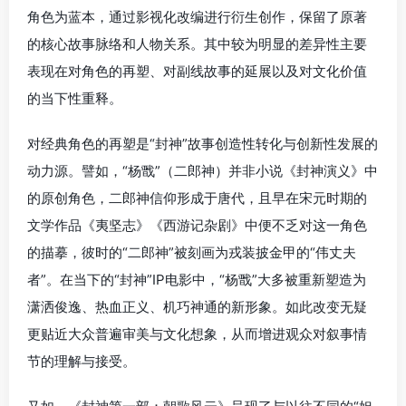
角色为蓝本，通过影视化改编进行衍生创作，保留了原著
的核心故事脉络和人物关系。其中较为明显的差异性主要
表现在对角色的再塑、对副线故事的延展以及对文化价值
的当下性重释。
对经典角色的再塑是“封神”故事创造性转化与创新性发展的
动力源。譬如，“杨戬”（二郎神）并非小说《封神演义》中
的原创
角色，二郎神信仰形成于唐代，且早在
宋元
时期的
文学作品《夷坚志》《西游记杂剧》中便不乏对这一角色
的描摹，彼时的“二郎神”被刻画为戎装披金甲的“伟丈夫
者”。在当下的“封神”IP电影中，“杨戬”大多被重新塑造为
潇洒俊逸、热血正义、机巧神通的新形象。如此改变无疑
更贴近大众普遍审美与文化想象，从而增进观众对叙事情
节的理解与接受。