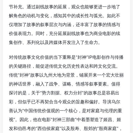
节补充。通过副线故事的延展，观众也能够更进一步地了
解角色的动机与变化，感知其中的成长性与弧光。如此不
仅增加了故事的叙事层次与内涵，还丰富了故事的情感与
价值表现力。同时，充分延展副线故事也为商业电影的续
集创作、系列化以及跨媒体开发注入了生命力。
对传统故事文化价值的当下重释是“封神”IP电影创作与传播
的关键路径，能促进传统文化历史性表达和跨文化交流。
传统“封神”故事以九州大地为背景，铺展开来一个宏大壮丽
的神话世界，融入了战争、谋略、情感等叙事要素。值得
探讨的是，关于“势力割据、权力分封”的故事总是容易出
彩，但似乎已不再契合当今观众的旨趣和偏好。导演乌尔
善认为“中国传统价值观的一个核心，是对家庭与伦理的重
视”。因此，他在电影“封神三部曲”中着墨塑造了姬昌、姬
发和伯邑考的“西伯侯家庭”以及殷寿、殷郊的“殷商家庭”，