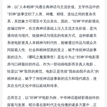
神，以“人本精神”沟通古典神话与主流价值。文学作品中的
“封神”故事交织了人类、神魔、精怪、道仙之间的复杂关
系，其想象力可谓至今无出其右。因此，“封神”IP的影视化
改编过程中，在古典神话基础上注入主流文化价值，是沟
通传统与现代、链接神话与现实的有效方式。这种新建关
系使电影更具人本精神与时代性，能够通过作品与观众共
同探索人性、社会和精神层面的意义，赋予传统神话故事
新的活力。《哪吒之魔童降世》是迄今为止“封神”IP电影票
房与口碑最好的作品，作为一部动画电影而非真人电影，
恰是以“神”取胜的典范。电影正是凭借“我命由我不由天”的
精神表达，赋予了传统神话故事新的活力和现代观念，使
其在当代文化中得以延续和传承。
总而言之，以“封神”IP电影为例，中华神话题材影视创作的
探索与发展，昭示着在新时代文化传播的诸多方案中，正