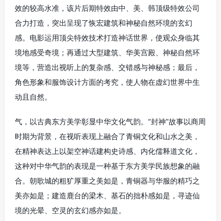
效的较高水准，该片后期特效由中、美、韩顶级特效公司
合力打造，突出呈现了恢宏建筑和神秘自然环境的玄幻
感。电影运用顶尖特效技术打造神话世界，使观众身临其
境地感受奇境；再通过大型建筑、华美宫殿、神秘自然环
境等，营造出视听上的复杂感、交错感与神秘感；最后，
角色形象和服饰设计方面的考究，使人物在虚幻世界中生
动且自然。
气，以古典东方美学彰显中华文化气韵。“封神”故事以商周
时期为背景，在视听表现上融合了青铜文化和山水之美，
在精神表达上以架空神话建构史诗感、内化儒释道文化，
这种对中华气韵的表现是一种基于东方美学民族想象的融
合。朝歌城的粗犷厚重之美如是，青铜器与华服的精巧之
美亦如是；建造鹿台的梁木、基石的拙朴感如是，寻迹仙
境的光晕、空灵的玄幻感亦如是。