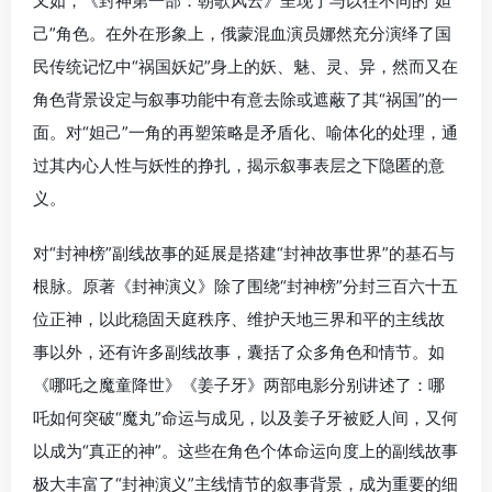
又如，《封神第一部：朝歌风云‎》呈现了与以往不同的“妲
己”角色。在外在形象上，俄蒙混血演员娜然充分演绎了国
民传统记忆中“祸国妖妃”身上的妖、魅、灵、异，然而又在
角色背景设定与叙事功能中有意去除或遮蔽了其“祸国”的一
面。对“妲己”一角的再塑策略是矛盾化、喻体化的处理，通
过其内心人性与妖性的挣扎，揭示叙事表层之下隐匿的意
义。
对“封神榜”副线故事的延展是搭建“封神故事世界”的基石与
根脉。原著《封神演义》除了围绕“封神榜”分封三百六十五
位正神，以此稳固天庭秩序、维护天地三界和平的主线故
事以外，还有许多副线故事，囊括了众多角色和情节。如
《哪吒之魔童降世》《姜子牙》两部电影分别讲述了：哪
吒如何突破“魔丸”命运与成见，以及姜子牙被贬人间，又何
以成为“真正的神”。这些在角色个体命运向度上的副线故事
极大丰富了“封神演义”主线情节的叙事背景，成为重要的细