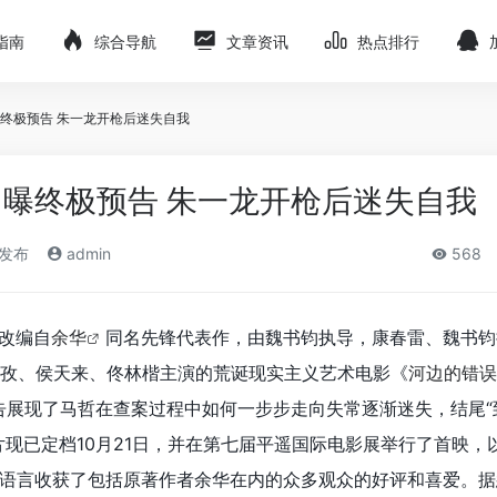
指南
综合导航
文章资讯
热点排行
终极预告 朱一龙开枪后迷失自我
曝终极预告 朱一龙开枪后迷失自我
)发布
admin
568
，改编自
余华
同名先锋代表作，由魏书钧执导，康春雷、魏书钧
孜、侯天来、佟林楷主演的荒诞现实主义艺术电影《
河边的错误
告展现了马哲在查案过程中如何一步步走向失常逐渐迷失，结尾“
片现已定档10月21日，并在第七届平遥国际电影展举行了首映，
语言收获了包括原著作者余华在内的众多观众的好评和喜爱。据