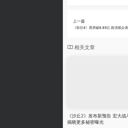
上一篇
《前任4》票房破8.85亿 路演观众
相关文章
《沙丘2》发布新预告 宏大战
揭晓更多秘密曝光