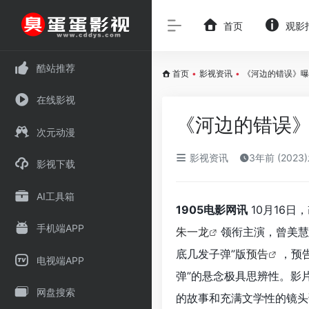
首页
观影
酷站推荐
首页
•
影视资讯
•
《河边的错误》曝
在线影视
《河边的错误》
次元动漫
影视资讯
3年前 (2023
影视下载
AI工具箱
1905电影网讯
10月16日
手机端APP
朱一龙
领衔主演，曾美慧
底几发子弹”版
预告
，预
电视端APP
弹”的悬念极具思辨性。影
网盘搜索
的故事和充满文学性的镜头