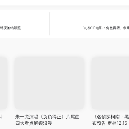
请韩庚签结婚照
“封神”IP电影：角色再塑、
斗
朱一龙演唱《负负得正》片尾曲
《名侦探柯南：黑
四大看点解锁浪漫
布预告 定档12.16