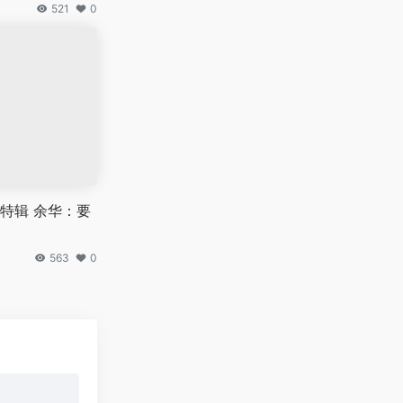
521
0
特辑 余华：要
563
0