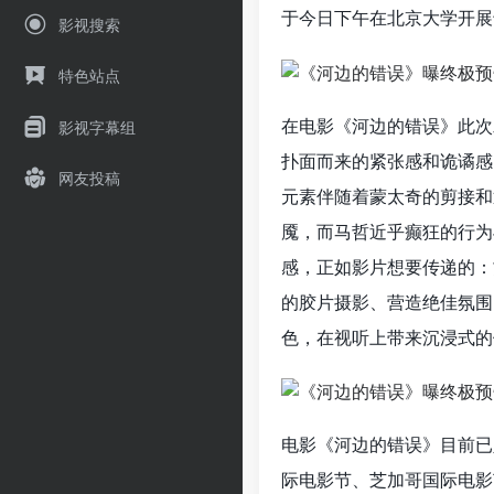
于今日下午在北京大学开展
影视搜索
特色站点
在电影《河边的错误》此次
影视字幕组
扑面而来的紧张感和诡谲感
网友投稿
元素伴随着蒙太奇的剪接和
魇，而马哲近乎癫狂的行为
感，正如影片想要传递的：
的胶片摄影、营造绝佳氛围
色，在视听上带来沉浸式的
电影《河边的错误》目前已
际电影节、芝加哥国际电影