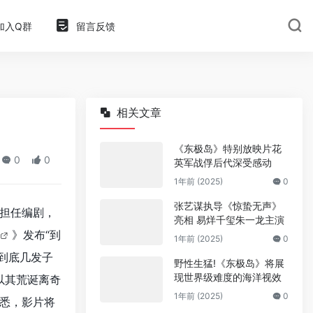
加入Q群
留言反馈
相关文章
《东极岛》特别放映片花
0
0
英军战俘后代深受感动
1年前 (2025)
0
张艺谋执导《惊蛰无声》
担任编剧，
亮相 易烊千玺朱一龙主演
》发布“到
1年前 (2025)
0
到底几发子
野性生猛!《东极岛》将展
现世界级难度的海洋视效
以其荒诞离奇
1年前 (2025)
0
悉，影片将