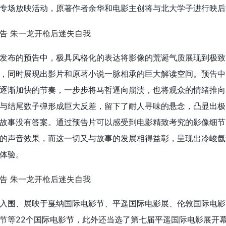
专场放映活动，原著作者余华和电影主创将与北大学子进行映后
发布的预告中，极具风格化的表达将影像的荒诞气质展现到极致
，同时展现出影片和原著小说一脉相承的巨大解读空间。预告中
逐渐加快的节奏，一步步将马哲逼向崩溃，也将观众的情绪推向
与结尾数子弹形成巨大反差，留下了耐人寻味的悬念，凸显出极
故事没有答案。通过预告片可以感受到电影精致考究的影像细节
的声音效果，而这一切又与故事的发展相得益彰，呈现出冷峻氤
体验。
入围、展映于戛纳国际电影节、平遥国际电影展、伦敦国际电影
节等22个国际电影节，此外还当选了第七届平遥国际电影展开