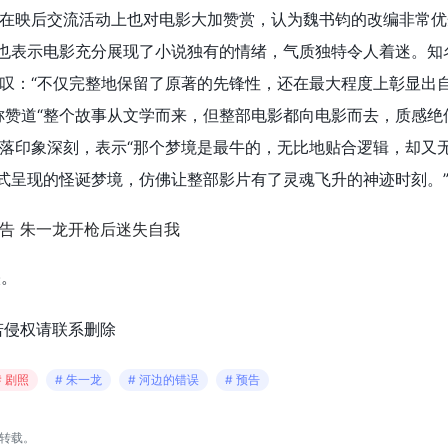
在映后交流活动上也对电影大加赞赏，认为魏书钧的改编非常优
迷也表示电影充分展现了小说独有的情绪，气质独特令人着迷。知
叹：“不仅完整地保留了原著的先锋性，还在最大程度上彰显出
称赞道“整个故事从文学而来，但整部电影都向电影而去，质感绝
落印象深刻，表示“那个梦境是最牛的，无比地贴合逻辑，却又
形式呈现的怪诞梦境，仿佛让整部影片有了灵魂飞升的神迹时刻。
映。
若侵权请联系删除
# 剧照
# 朱一龙
# 河边的错误
# 预告
转载。