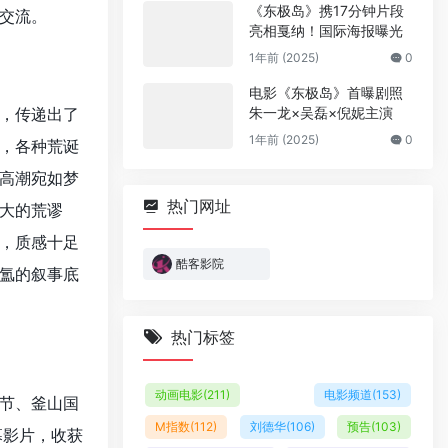
《东极岛》携17分钟片段
交流。
亮相戛纳！国际海报曝光
1年前 (2025)
0
电影《东极岛》首曝剧照
，传递出了
朱一龙×吴磊×倪妮主演
1年前 (2025)
0
，各种荒诞
高潮宛如梦
热门网址
大的荒谬
，质感十足
酷客影院
氲的叙事底
热门标签
动画电影
(211)
电影频道
(153)
节、釜山国
M指数
(112)
刘德华
(106)
预告
(103)
幕影片，收获