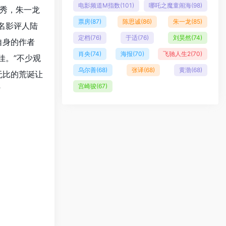
电影频道M指数
(101)
哪吒之魔童闹海
(98)
秀，朱一龙
票房
(87)
陈思诚
(86)
朱一龙
(85)
名影评人陆
定档
(76)
于适
(76)
刘昊然
(74)
自身的作者
肖央
(74)
海报
(70)
飞驰人生2
(70)
佳。”不少观
乌尔善
(68)
张译
(68)
黄渤
(68)
无比的荒诞让
宫崎骏
(67)
”