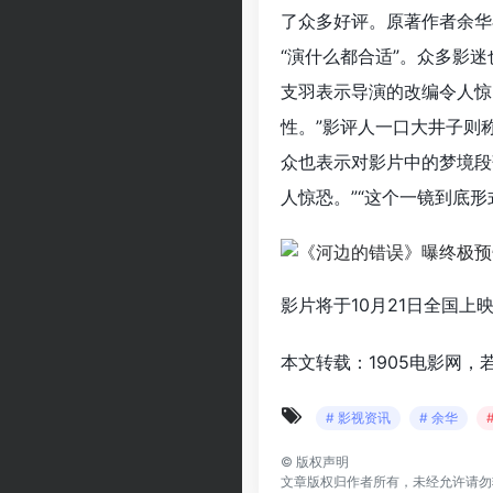
了众多好评。原著作者余华
“演什么都合适”。众多影
支羽表示导演的改编令人惊
性。”影评人一口大井子则
众也表示对影片中的梦境段
人惊恐。”“这个一镜到底
影片将于10月21日全国上
本文转载：1905电影网，
# 影视资讯
# 余华
©
版权声明
文章版权归作者所有，未经允许请勿