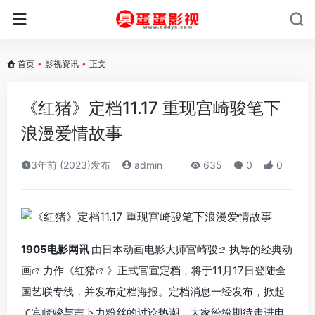
首页
•
影视资讯
•
正文
《红猪》定档11.17 重现宫崎骏笔下
浪漫爱情故事
3年前 (2023)发布
admin
635
0
0
1905电影网讯
由日本动画电影大师
宫崎骏
执导的
经典动
画
力作
《
红猪
》
正式官宣定档，将于11月17日登陆全
国艺联专线，并发布定档海报。定档消息一经发布，掀起
了宫崎骏与吉卜力粉丝的讨论热潮，大家纷纷期待走进电