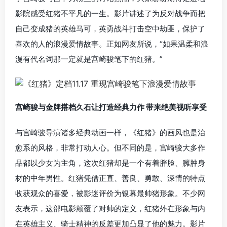
影院感受红猪不
平
凡
的一生。影片讲述了为反对战争而把
自己变成猪的英雄
马
可
，英勇战斗打击空中劫匪，保护了
喜欢的人的浪漫爱情故事。正如网友所说，“如果温柔和浪
漫有代名词那一定就是宫崎骏笔下的红猪。”
宫崎骏与金牌搭档久石让打造经典力作 带来绝美视听享受
与宫崎骏导演诸多经典动画一样，《红猪》的画风也是治
愈系的风格，非常打动人心。但不同的是，宫崎骏大多作
品都以少女为主角，这次红猪却是一个有着胖脸、臃肿身
材的中年男性。红猪凭借正直、善良、勇敢、深情的特点
收获观众的喜爱，被影迷评价为银幕最帅猪形象。不少网
友表示，这部电影颠覆了对帅的定义，红猪外在形象与内
在英雄主义、骑士精神的反差更加凸显了他的魅力。影片