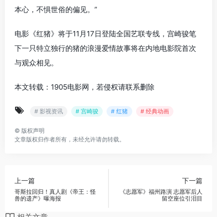
本心，不惧世俗的偏见。”
电影《红猪》将于11月17日登陆全国艺联专线，宫崎骏笔
下一只特立独行的猪的浪漫爱情故事将在内地电影院首次
与观众相见。
本文转载：1905电影网，若侵权请联系删除
# 影视资讯
# 宫崎骏
# 红猪
# 经典动画
©
版权声明
文章版权归作者所有，未经允许请勿转载。
上一篇
下一篇
哥斯拉回归！真人剧《帝王：怪
《志愿军》福州路演 志愿军后人
兽的遗产》曝海报
留空座位引泪目
相关文章