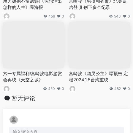
用力拥抱不留遗憾!《你想活出
宫崎骏《男孩和苍鹭》北美票
怎样的人生》曝海报
房登顶 创下多个纪录
456
0
543
0
六一专属福利!宫崎骏电影鉴赏
宫崎骏《幽灵公主》曝预告 定
会再映《天空之城》
档2024.1.5台湾重映
450
0
482
0
暂无评论