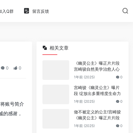
加入Q群
留言反馈
相关文章
《幽灵公主》曝正片片段
0
0
宫崎骏自然美学治愈人心
1年前 (2025)
0
宫崎骏《幽灵公主》曝片
段 绽放出多重维度生命力
1年前 (2025)
0
并将账号简介
做不被定义的公主!宫崎骏
诚的感谢，
《幽灵公主》曝正片片段
1年前 (2025)
0