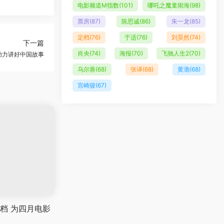
电影频道M指数
(101)
哪吒之魔童闹海
(98)
票房
(87)
陈思诚
(86)
朱一龙
(85)
定档
(76)
于适
(76)
刘昊然
(74)
下一篇
肖央
(74)
海报
(70)
飞驰人生2
(70)
助力讲好中国故事
乌尔善
(68)
张译
(68)
黄渤
(68)
宫崎骏
(67)
档 为四月电影