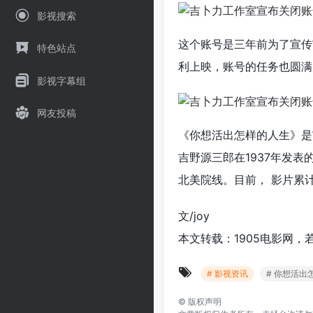
影视搜索
这个账号是三年前为了宣传
特色站点
利上映，账号的任务也圆满
影视字幕组
网友投稿
《你想活出怎样的人生》是
吉野源三郎在1937年发
北美院线。目前， 影片累计
文/joy
本文转载：1905电影网，
# 影视资讯
# 你想活出
©
版权声明