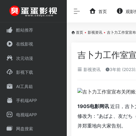
首页
观影
酷站推荐
首页
•
影视资讯
•
吉卜力工作室宣布关
在线影视
吉卜力工作室宣
次元动漫
影视资讯
3年前 (2023
影视下载
AI工具箱
手机端APP
1905电影网讯
近日，吉卜
电视端APP
修改为：“あばよ、友だち
并郑重地向大家告别。
网盘搜索