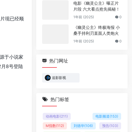
电影《幽灵公主》曝正片
片段 六大看点抢先揭秘！
1年前 (2025)
0
影片现已经顺
《幽灵公主》终极海报 小
桑手持利刃直面人类炮火
1年前 (2025)
0
源于小说家
热门网址
2月8号登陆
追影影视
热门标签
动画电影
(211)
电影频道
(153)
M指数
(112)
刘德华
(106)
预告
(103)