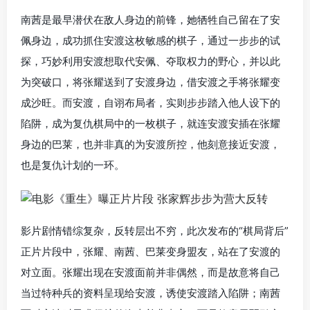
南茜是最早潜伏在敌人身边的前锋，她牺牲自己留在了安
佩身边，成功抓住安渡这枚敏感的棋子，通过一步步的试
探，巧妙利用安渡想取代安佩、夺取权力的野心，并以此
为突破口，将张耀送到了安渡身边，借安渡之手将张耀变
成沙旺。而安渡，自诩布局者，实则步步踏入他人设下的
陷阱，成为复仇棋局中的一枚棋子，就连安渡安插在张耀
身边的巴莱，也并非真的为安渡所控，他刻意接近安渡，
也是复仇计划的一环。
影片剧情错综复杂，反转层出不穷，此次发布的“棋局背后”
正片片段中，张耀、南茜、巴莱变身盟友，站在了安渡的
对立面。张耀出现在安渡面前并非偶然，而是故意将自己
当过特种兵的资料呈现给安渡，诱使安渡踏入陷阱；南茜