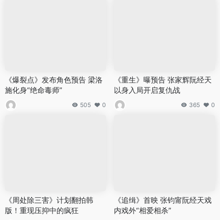
《爆裂点》发布角色预告 梁洛
《重生》曝预告 张家辉阮经天
施化身“绝命毒师”
以身入局开启复仇战
505
0
365
0
《周处除三害》计划翻拍韩
《追缉》首映 张钧甯阮经天戏
版！重现压抑中的疯狂
内戏外“相爱相杀”