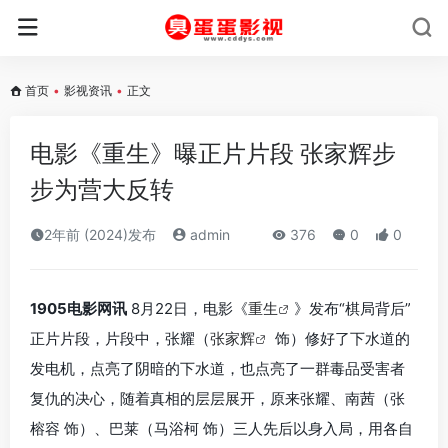
首页
•
影视资讯
•
正文
电影《重生》曝正片片段 张家辉步
步为营大反转
2年前 (2024)发布
admin
376
0
0
1905电影网讯
8月22日，电影《
重生
》发布“棋局背后”
正片片段，片段中，张耀（
张家辉
饰）修好了下水道的
发电机，点亮了阴暗的下水道，也点亮了一群毒品受害者
复仇的决心，随着真相的层层展开，原来张耀、南茜（张
榕容 饰）、巴莱（马浴柯 饰）三人先后以身入局，用各自