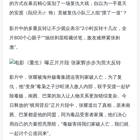
的方式在幕后精心策划了一场复仇大戏，自以为一手遮天
的安渡（
阮经天
饰）竟被复仇小队三人组“摆了一道”？
影片中的多重反转让不少观众表示“2小时反转十几次，全
片800个心眼子”“抽丝剥茧暗藏伏笔，敌友难辨紧张刺
激”。
影片中，张耀被海外贩毒集团迫害到家破人亡，为了复
仇，他“变身”毒枭之子沙旺潜入敌人内部，联手安渡一起铲
除毒贩，南茜、巴莱的加入让人物关系更加错综复杂。今
日释放的“棋局背后”正片片段中，张耀道出了真相，原来南
茜、巴莱都是他的同盟，同为毒品受害者家属，他们决心
用自己的力量照亮黑暗，“毒贩害得我们家破人亡，我们就
一起讨个公道回来”。