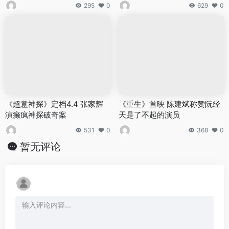
295
0
629
0
《超意神探》定档4.4 张家辉
《重生》首映 陈建斌称赞阮经
演癫疯神探破奇案
天是了不起的演员
531
0
368
0
暂无评论