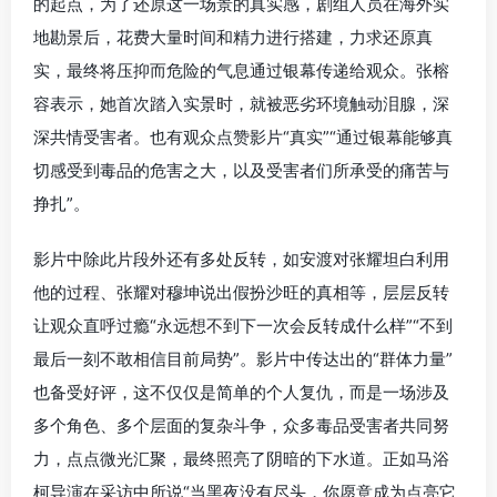
的起点，为了还原这一场景的真实感，剧组人员在海外实
地勘景后，花费大量时间和精力进行搭建，力求还原真
实，最终将压抑而危险的气息通过银幕传递给观众。张榕
容表示，她首次踏入实景时，就被恶劣环境触动泪腺，深
深共情受害者。也有观众点赞影片“真实”“通过银幕能够真
切感受到毒品的危害之大，以及受害者们所承受的痛苦与
挣扎”。
影片中除此片段外还有多处反转，如安渡对张耀坦白利用
他的过程、张耀对穆坤说出假扮沙旺的真相等，层层反转
让观众直呼过瘾“永远想不到下一次会反转成什么样”“不到
最后一刻不敢相信目前局势”。影片中传达出的“群体力量”
也备受好评，这不仅仅是简单的个人复仇，而是一场涉及
多个角色、多个层面的复杂斗争，众多毒品受害者共同努
力，点点微光汇聚，最终照亮了阴暗的下水道。正如马浴
柯导演在采访中所说“当黑夜没有尽头，你愿意成为点亮它