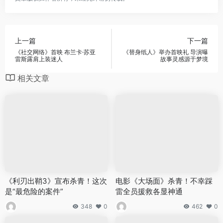
上一篇
下一篇
《社交网络》首映 布兰卡·苏亚
《替身纸人》举办首映礼 导演曝
雷斯露肩上装迷人
故事灵感源于梦境
相关文章
《利刃出鞘3》宣布杀青！这次
电影《大场面》杀青！不幸踩
是“最危险的案件”
雷全员援救各显神通
348
0
462
0