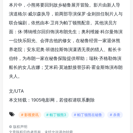
本片中，小熊将要回到故乡秘鲁展开冒险。影片由新人导
演道格尔·威尔森执导，前两部导演保罗·金则担任制片人与
联合编剧，依然由本·卫肖为帕丁顿熊配音。其他演员方
面：休·博纳维尔回归饰演布朗先生；奥利维娅·科尔曼饰演
一位快乐阳光、会弹吉他的修女，在秘鲁经营一家退休熊
养老院；安东尼奥·班德拉斯饰演潇洒无畏的猎人、船长卡
伯特，为布朗一家在秘鲁探险提供帮助；瑞秋·齐格勒饰演
船长的女儿吉娜；艾米莉·莫迪默接替莎莉·霍金斯饰演布朗
夫人。
文/UTA
本文转载：1905电影网，若侵权请联系删除
# 影视资讯
# 帕丁顿熊3
# 帕丁顿熊在秘鲁
# 杀青
©
版权声明
文章版权归作者所有，未经允许请勿转载。