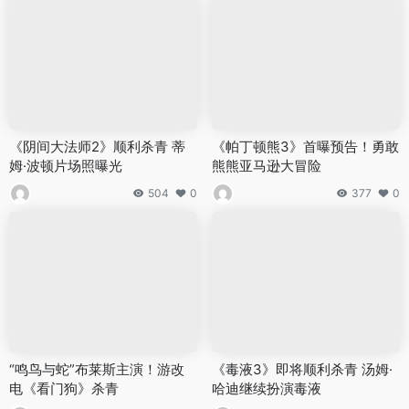
《阴间大法师2》顺利杀青 蒂
《帕丁顿熊3》首曝预告！勇敢
姆·波顿片场照曝光
熊熊亚马逊大冒险
504
0
377
0
“鸣鸟与蛇”布莱斯主演！游改
《毒液3》即将顺利杀青 汤姆·
电《看门狗》杀青
哈迪继续扮演毒液