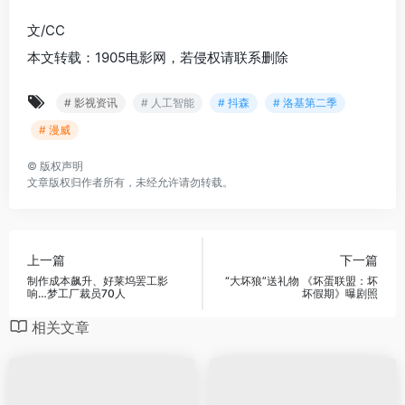
文/CC
本文转载：1905电影网，若侵权请联系删除
# 影视资讯
# 人工智能
# 抖森
# 洛基第二季
# 漫威
©
版权声明
文章版权归作者所有，未经允许请勿转载。
上一篇
下一篇
制作成本飙升、好莱坞罢工影
“大坏狼”送礼物 《坏蛋联盟：坏
响…梦工厂裁员70人
坏假期》曝剧照
相关文章