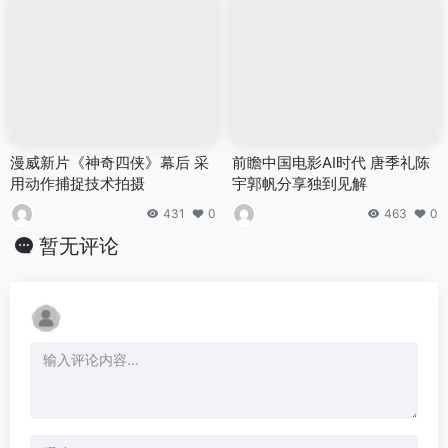
漫威新片《神奇四侠》幕后 采
前瞻中国电影AI时代 唐季礼陈
用动作捕捉技术拍摄
宇郭帆分享独到见解
431
0
463
0
暂无评论