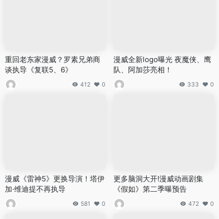
重回老东家漫威？罗素兄弟商
漫威全新logo曝光 夜魔侠、鹰
谈执导《复联5、6》
队、阿加莎亮相！
412
0
333
0
漫威《雷神5》更换导演！塔伊
更多脑洞大开!漫威动画剧集
加·维迪提不再执导
《假如》第二季曝预告
581
0
472
0