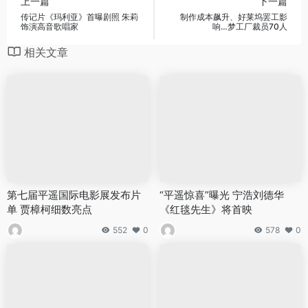
上一篇
下一篇
传记片《玛利亚》首曝剧照 朱莉
制作成本飙升、好莱坞罢工影
饰演高音歌唱家
响…梦工厂裁员70人
相关文章
第七届平遥国际电影展发布片
“平遥惊喜”曝光 宁浩刘德华
单 贾樟柯细数亮点
《红毯先生》将首映
552
0
578
0