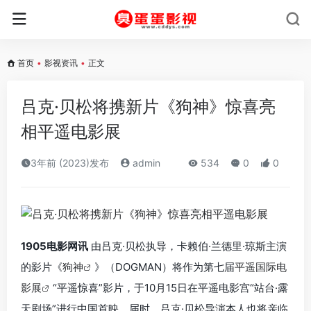
首页
•
影视资讯
•
正文
吕克·贝松将携新片《狗神》惊喜亮
相平遥电影展
3年前 (2023)发布
admin
534
0
0
1905电影网讯
由吕克·贝松执导，卡赖伯·兰德里·琼斯主演
的影片《
狗神
》（DOGMAN）将作为第七届
平遥国际电
影展
“平遥惊喜”影片，于10月15日在平遥电影宫“站台·露
天剧场”进行中国首映。届时，吕克·贝松导演本人也将亲临