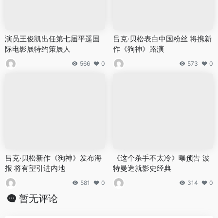
演员王俊凯出任第七届平遥国
吕克·贝松表白中国粉丝 将携新
际电影展特约策展人
作《狗神》路演
566
0
573
0
吕克·贝松新作《狗神》发布海
《这个杀手不太冷》曝预告 波
报 将有望引进内地
特曼造就影史经典
581
0
314
0
暂无评论