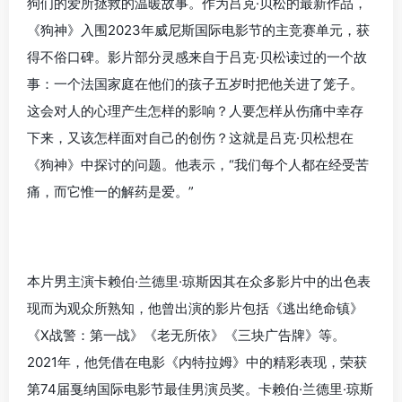
狗们的爱所拯救的温暖故事。作为吕克·贝松的最新作品，
《狗神》入围2023年威尼斯国际电影节的主竞赛单元，获
得不俗口碑。影片部分灵感来自于吕克·贝松读过的一个故
事：一个法国家庭在他们的孩子五岁时把他关进了笼子。
这会对人的心理产生怎样的影响？人要怎样从伤痛中幸存
下来，又该怎样面对自己的创伤？这就是吕克·贝松想在
《狗神》中探讨的问题。他表示，“我们每个人都在经受苦
痛，而它惟一的解药是爱。”
本片男主演卡赖伯·兰德里·琼斯因其在众多影片中的出色表
现而为观众所熟知，他曾出演的影片包括《逃出绝命镇》
《X战警：第一战》《老无所依》《三块广告牌》等。
2021年，他凭借在电影《内特拉姆》中的精彩表现，荣获
第74届戛纳国际电影节最佳男演员奖。卡赖伯·兰德里·琼斯