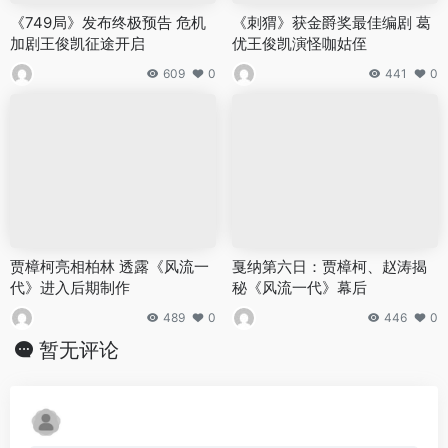
《749局》发布终极预告 危机
《刺猬》获金爵奖最佳编剧 葛
加剧王俊凯征途开启
优王俊凯演怪咖姑侄
609
0
441
0
贾樟柯亮相柏林 透露《风流一
戛纳第六日：贾樟柯、赵涛揭
代》进入后期制作
秘《风流一代》幕后
489
0
446
0
暂无评论