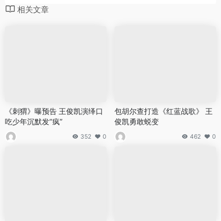
相关文章
《刺猬》曝预告 王俊凯演绎口
包胡尔查打造《红蓝战歌》 王
吃少年沉默发“疯”
俊凯勇敢蜕变
352
0
462
0