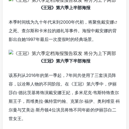
《王冠》第六季上半部海报
本季时间线为九十年代末到2000年代初，将聚焦
戴安娜
之死、查尔斯和卡米拉的婚礼等事件。海报中戴安娜的背
影出自她1997年最后一次度假时的经典场景。
《王冠》第六季下半部海报
该系列从2016年的第一季起，7年间共使用了三套演员阵
容，以诠释人物的不同阶段。在《王冠》第六季中，
伊丽
莎白·德比茨基
将饰演
戴安娜王妃
，
多米尼克·韦斯特
饰
查尔
斯王子
，而维奥拉·佩特雷约翰、
克莱尔·福伊
、奥利维亚·科
尔曼与艾美达·斯丹顿4位演员将饰不同年龄的
伊丽莎白二
世
女王。