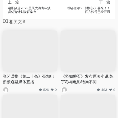
上一篇
下一篇
电影频道2023星辰大海青年演
尊嘟假嘟？《哪吒2》要来了！
员优选计划发征集令
官方账号已经开通
相关文章
张艺谋携《第二十条》亮相电
《坚如磐石》发布原著小说 陈
影频道融媒体直播
宇称与电影结局不同
526
0
493
0