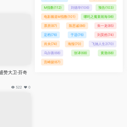
M指数
(112)
刘德华
(106)
预告
(103)
电影频道M指数
(101)
哪吒之魔童闹海
(98)
票房
(87)
陈思诚
(86)
朱一龙
(85)
定档
(76)
于适
(76)
刘昊然
(74)
肖央
(74)
海报
(70)
飞驰人生2
(70)
乌尔善
(68)
张译
(68)
黄渤
(68)
宫崎骏
(67)
盛赞大卫·芬奇
522
0