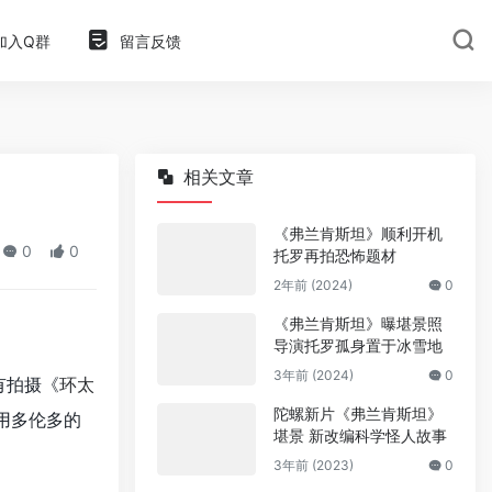
加入Q群
留言反馈
相关文章
《弗兰肯斯坦》顺利开机
0
0
托罗再拍恐怖题材
2年前 (2024)
0
《弗兰肯斯坦》曝堪景照
导演托罗孤身置于冰雪地
3年前 (2024)
0
有拍摄《
环太
陀螺新片《弗兰肯斯坦》
用多伦多的
堪景 新改编科学怪人故事
3年前 (2023)
0