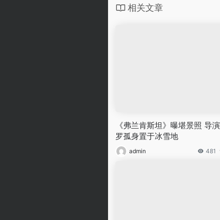
相关文章
《弗兰肯斯坦》曝堪景照 导
罗孤身置于冰雪地
admin
481