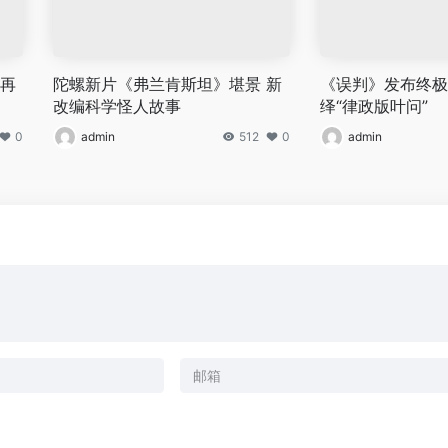
罗再
陀螺新片《弗兰肯斯坦》堪景 新
《误判》发布终极
改编科学怪人故事
绎“律政版叶问”
0
admin
512
0
admin