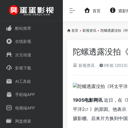
首页
观影
酷站推荐
首页
•
影视资讯
•
陀螺透露没拍《环
在线影视
陀螺透露没拍《
次元动漫
影视资讯
3年前 (2023
影视下载
AI工具箱
手机端APP
1905电影网讯
近日，在《
电视端APP
平洋2
》的原因。他表示
摄影棚。后来片方换到中国
网盘搜索