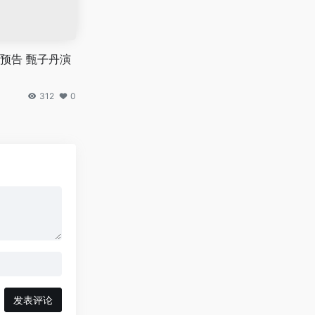
预告 甄子丹演
312
0
发表评论