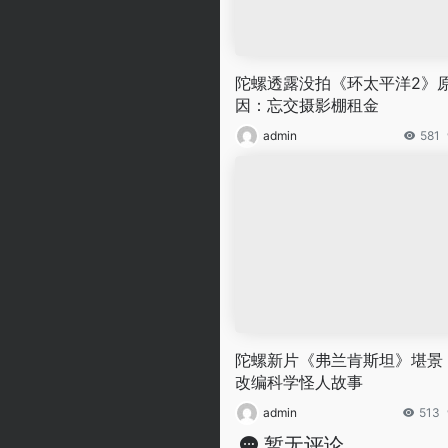
陀螺透露没拍《环太平洋2》
因：忘交摄影棚租金
admin
581
陀螺新片《弗兰肯斯坦》堪景
改编科学怪人故事
admin
513
暂无评论