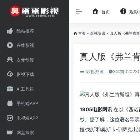
首页
观影
酷站推荐
首页
•
影视资讯
•
真人版《弗兰肯斯坦
在线影视
真人版《弗兰肯
次元动漫
影视资讯
3年前 (2023
影视下载
AI工具箱
手机端APP
1905电影网讯
在以《匹诺
电视端APP
纱。据了解，这位著名导演
娅·戈斯和奥斯卡·伊萨克
网盘搜索