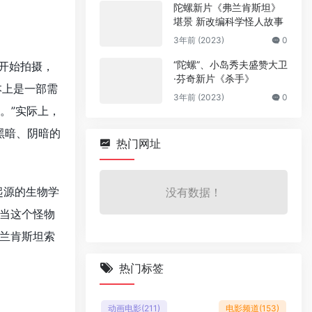
陀螺新片《弗兰肯斯坦》
堪景 新改编科学怪人故事
3年前 (2023)
0
“陀螺”、小岛秀夫盛赞大卫
开始拍摄，
·芬奇新片《杀手》
本上是一部需
3年前 (2023)
0
。”实际上，
黑暗、阴暗的
热门网址
起源的生物学
没有数据！
当这个怪物
兰肯斯坦索
热门标签
动画电影
(211)
电影频道
(153)