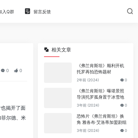
加入Q群
留言反馈
相关文章
《弗兰肯斯坦》顺利开机
0
0
托罗再拍恐怖题材
2年前 (2024)
0
《弗兰肯斯坦》曝堪景照
导演托罗孤身置于冰雪地
3年前 (2024)
0
片也揭开了面
恐怖片《弗兰肯斯坦》换
加菲尔德、米
角 雅各布·艾洛蒂加盟剧组
3年前 (2024)
0