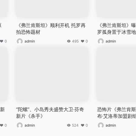
原
《弗兰肯斯坦》顺利开机 托罗再
《弗兰肯斯坦》曝
拍恐怖题材
罗孤身置于冰雪地
0
admin
495
0
admin
 新
“陀螺”、小岛秀夫盛赞大卫·芬奇
恐怖片《弗兰肯斯
新片《杀手》
布·艾洛蒂加盟剧
0
admin
524
0
admin