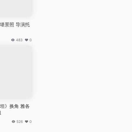
堪景照 导演托
483
0
坦》换角 雅各
组
526
0