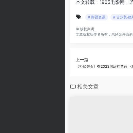
本文转载：1905电影网，
# 影视资讯
# 吉尔莫·德
©
版权声明
文章版权归作者所有，未经允许请勿
上一篇
《坚如磐石》夺2023国庆档票冠 《
相关文章