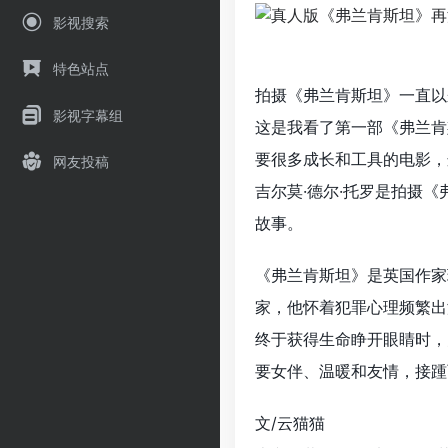
影视搜索
特色站点
拍摄《弗兰肯斯坦》一直以
影视字幕组
这是我看了第一部《弗兰肯
要很多成长和工具的电影，
网友投稿
吉尔莫·德尔·托罗
是拍摄《
故事。
《弗兰肯斯坦》是英国作家
家，他怀着犯罪心理频繁出
终于获得生命睁开眼睛时，
要女伴、温暖和友情，接踵
文/云猫猫