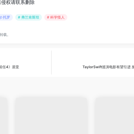
若侵权请联系删除
尔·托罗
# 弗兰肯斯坦
# 科学怪人
转载。
前任4》居亚
TaylorSwift巡演电影有望引