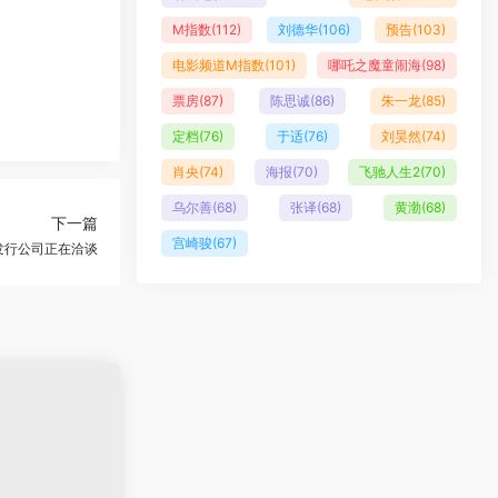
M指数
(112)
刘德华
(106)
预告
(103)
电影频道M指数
(101)
哪吒之魔童闹海
(98)
票房
(87)
陈思诚
(86)
朱一龙
(85)
定档
(76)
于适
(76)
刘昊然
(74)
肖央
(74)
海报
(70)
飞驰人生2
(70)
乌尔善
(68)
张译
(68)
黄渤
(68)
下一篇
宫崎骏
(67)
进 发行公司正在洽谈