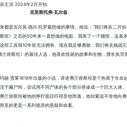
克里斯托弗·瓦尔兹
来都是
吉尔莫·德尔·托罗
最想做的事情。他说：“我们将在二月份
斯坦》之后的50年来一直想做的电影。我有了一个顿悟，这基
这些工具我10年前无法拥有。现在我足够勇敢，我们将去挑战它
弗兰肯斯坦》的最佳人选，他喜欢怪诞的故事和生物，擅长执导
玛丽·雪莱1818年出版的小说，讲述弗兰肯斯坦是个热衷于生命
没于藏尸间，尝试用不同尸体的各个部分拼凑成一个巨大人体。
弗兰肯斯坦被他的狰狞面目吓得弃他而逃，他却紧追不舍地向弗
而至的更是一系列诡异的悬疑和命案。