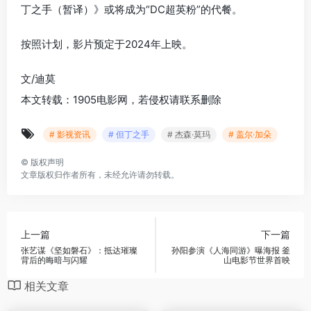
丁之手（暂译）》或将成为“DC超英粉”的代餐。
按照计划，影片预定于2024年上映。
文/迪莫
本文转载：1905电影网，若侵权请联系删除
# 影视资讯
# 但丁之手
# 杰森·莫玛
# 盖尔·加朵
©
版权声明
文章版权归作者所有，未经允许请勿转载。
上一篇
下一篇
张艺谋《坚如磐石》：抵达璀璨
孙阳参演《人海同游》曝海报 釜
背后的晦暗与闪耀
山电影节世界首映
相关文章