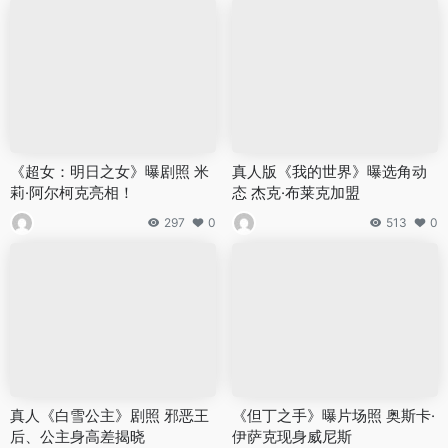
《超女：明日之女》曝剧照 米
真人版《我的世界》曝选角动
莉·阿尔柯克亮相！
态 杰克·布莱克加盟
297
0
513
0
真人《白雪公主》剧照 邪恶王
《但丁之手》曝片场照 奥斯卡·
后、公主身高差揭晓
伊萨克现身威尼斯