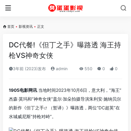
首页
•
影视资讯
•
正文
DC代餐!《但丁之手》曝路透 海王持
枪VS神奇女侠
3年前 (2023)发布
admin
550
0
0
1905电影网讯
当地时间2023年10月6日，意大利，“海王”
杰森·莫玛和“神奇女侠”盖尔·加朵拍摄导演朱利安·施纳贝尔
的新作《
但丁之手
（暂译）》曝路透，两位“DC超英”在
水城威尼斯“持枪对峙”。