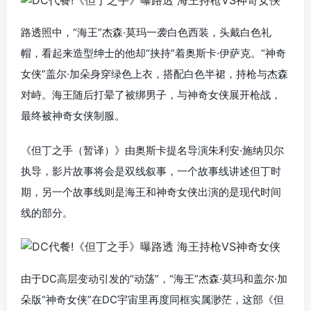
路透照中，“海王”杰森·莫玛一袭白色西装，头戴白色礼
帽，看起来造型绅士的他却“挟持”着奥斯卡·伊萨克。“神奇
女侠”盖尔·加朵身穿绿色上衣，搭配白色半裙，持枪与杰森
对峙。海王随后打晕了被绑男子，与神奇女侠展开枪战，
最终被神奇女侠制服。
《但丁之手（暂译）》由奥斯卡提名导演朱利安·施纳贝尔
执导，影片故事将会是双线叙事，一个故事线讲述但丁时
期，另一个故事线则是海王和神奇女侠出演的是现代时间
线的部分。
由于DC高层变动引发的“动荡”，“海王”杰森·莫玛和盖尔·加
朵版“神奇女侠”在DC宇宙里再度同框实属渺茫，这部《但