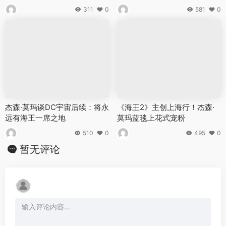
311
0
581
0
杰森·莫玛谈DC宇宙后续：将永
《海王2》主创上海行！杰森·
远有海王一席之地
莫玛蓝毯上花式宠粉
510
0
495
0
暂无评论