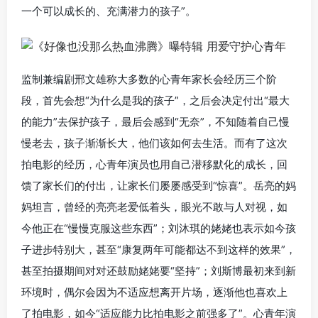
一个可以成长的、充满潜力的孩子”。
监制兼编剧邢文雄称大多数的心青年家长会经历三个阶
段，首先会想“为什么是我的孩子”，之后会决定付出“最大
的能力”去保护孩子，最后会感到“无奈”，不知随着自己慢
慢老去，孩子渐渐长大，他们该如何去生活。而有了这次
拍电影的经历，心青年演员也用自己潜移默化的成长，回
馈了家长们的付出，让家长们屡屡感受到“惊喜”。岳亮的妈
妈坦言，曾经的亮亮老爱低着头，眼光不敢与人对视，如
今他正在“慢慢克服这些东西”；刘沐琪的姥姥也表示如今孩
子进步特别大，甚至“康复两年可能都达不到这样的效果”，
甚至拍摄期间对对还鼓励姥姥要“坚持”；刘斯博最初来到新
环境时，偶尔会因为不适应想离开片场，逐渐他也喜欢上
了拍电影，如今“适应能力比拍电影之前强多了”。心青年演