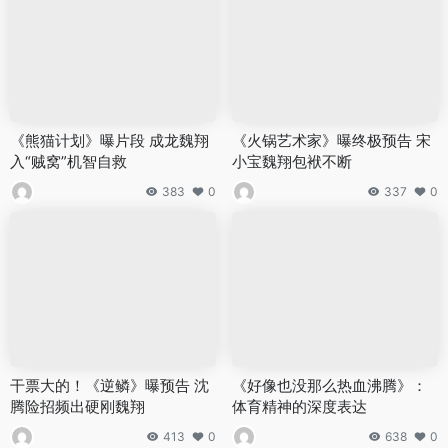
《熊猫计划》曝片段 成龙魏翔
《火锅艺术家》曝终极预告 宋
入“贼窝”机智自救
小宝魏翔包袱不断
383
0
337
0
干票大的！《逆鳞》曝预告 沈
《好像也没那么热血沸腾》：
腾险招频出硬刚魏翔
体育精神的深度表达
413
0
638
0