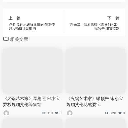
上一篇
下一篇
卢卡·瓜达尼诺称奥黛丽·赫本传
许光汉、清原果耶《青春18×2》
记片拍摄计划取消
曝预告 张震监制
相关文章
《火锅艺术家》曝剧照 宋小宝
《火锅艺术家》曝预告 宋小宝
乔杉魏翔艾伦等集结
魏翔艾伦花式耍宝
319
0
320
0