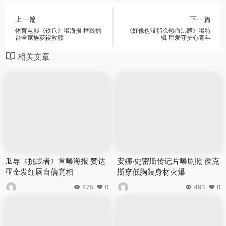
上一篇
下一篇
体育电影《铁爪》曝海报 摔跤擂
《好像也没那么热血沸腾》曝特
台全家族获得救赎
辑 用爱守护心青年
相关文章
瓜导《挑战者》首曝海报 赞达
安娜·史密斯传记片曝剧照 侯克
亚金发红唇自信亮相
斯穿低胸装身材火爆
475
0
493
0