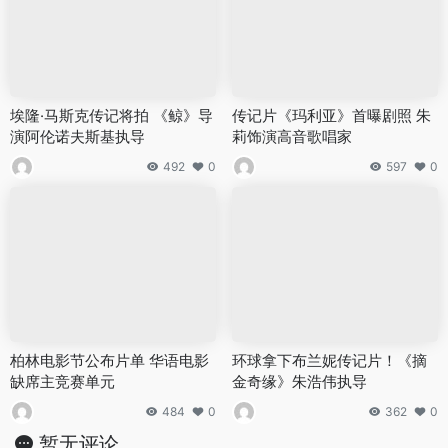
埃隆·马斯克传记将拍 《鲸》导
传记片《玛利亚》首曝剧照 朱
演阿伦诺夫斯基执导
莉饰演高音歌唱家
492
0
597
0
柏林电影节公布片单 华语电影
环球拿下布兰妮传记片！《摘
缺席主竞赛单元
金奇缘》朱浩伟执导
484
0
362
0
暂无评论