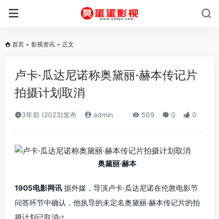
首页
•
影视资讯
•
正文
卢卡·瓜达尼诺称奥黛丽·赫本传记片
拍摄计划取消
3年前 (2023)发布
admin
569
0
0
奥黛丽·赫本
1905电影网讯
据外媒，导演卢卡·瓜达尼诺在伦敦电影节
问答环节中确认，他执导的未定名奥黛丽·赫本传记片的拍
摄计划已
取消
。